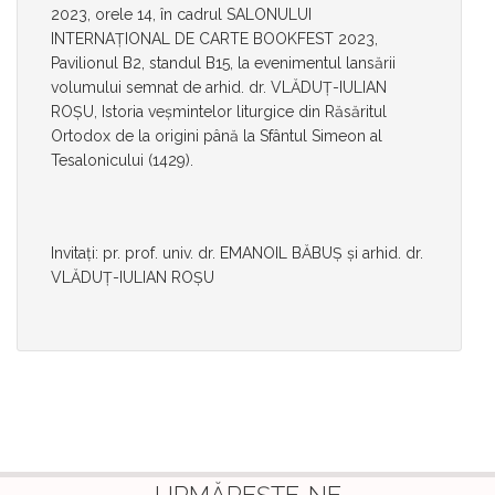
2023, orele 14, în cadrul SALONULUI
INTERNAȚIONAL DE CARTE BOOKFEST 2023,
Pavilionul B2, standul B15, la evenimentul lansării
volumului semnat de arhid. dr. VLĂDUŢ-IULIAN
ROŞU, Istoria veșmintelor liturgice din Răsăritul
Ortodox de la origini până la Sfântul Simeon al
Tesalonicului (1429).
Invitați: pr. prof. univ. dr. EMANOIL BĂBUȘ și arhid. dr.
VLĂDUŢ-IULIAN ROȘU