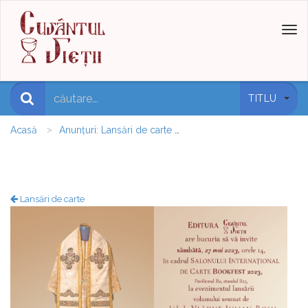
Toggl
naviga
TITLU
Acasă
Anunțuri: Lansări de carte
Lansare de carte - Bookfes
Lansări de carte