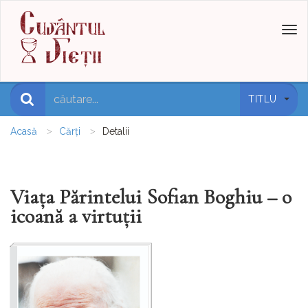
Toggl
naviga
TITLU
Acasă
Cărți
Detalii
Viața Părintelui Sofian Boghiu – o
icoană a virtuții