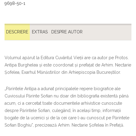
9698-50-1
DESCRIERE
EXTRAS
DESPRE AUTOR
Volumul apărut la Editura Cuvântul Vieții are ca autor pe Protos.
Antipa Burghelea și este coordonat și prefațat de Arhim. Nectarie
Șofelea, Exarhul Mănăstirilor din Arhiepiscopia Bucureștilor.
„Părintele Antipa a adunat principalele repere biografice ale
Cuviosului Părinte Sofian nu doar din bibliografia existentă până
acum, ci a cercetat toate documentele arhivistice cunoscute
despre Părintele Sofian, culegând, în același timp, informații
bogate de la ucenici și de la cei care l-au cunoscut pe Părintele
Sofian Boghiu”, precizează Arhim. Nectarie Șofelea în Prefață.