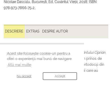
Nicolae Dascălu, Bucureşti, Ed. Cuvântul Vieţii, 2018, ISBN
978‑973‑7866‑75‑2.
DESCRIERE
EXTRAS
DESPRE AUTOR
Volumul
Preotul Toma Chiricuță și Așezământul Sfântului Ciprian
,
Acest site folosește cookie-uri pentru a
semnat de Părintele Nicolae Dascălu, constituie un prinos de
oferi o experiență mai bună de navigare.
cinstire în memoria unuia dintre marii predicatori ortodocși din
Află mai multe
perioada interbelică și, totodată, unul dintre clericii care au
Nu accept
Accept
marcat istoria Bisericii Zlătari din București.
URMĂREȘTE-NE
Ne găsești și pe aceste canale