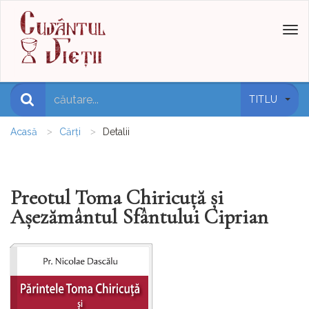
Toggl
naviga
TITLU
Acasă
Cărți
Detalii
Preotul Toma Chiricuță și
Așezământul Sfântului Ciprian