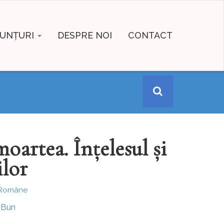
UNȚURI
DESPRE NOI
CONTACT
oartea. Înţelesul şi
ilor
e Române
l Bun