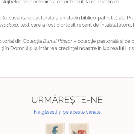
şi slujbelor de pomenire a celor trecuți la cele veșnice.
(o cuvântare pastorală şi un studiu biblico-patristic) ale Pre
ortodoxă
, text care a fost diortosit recent de Întâistătătorul 
torial din Colecţia
Bunul Păstor
– colecţie pastorală şi de p
 în Domnul şi la întărirea credinţei noastre în iubirea lui Hrist
URMĂREȘTE-NE
Ne găsești și pe aceste canale