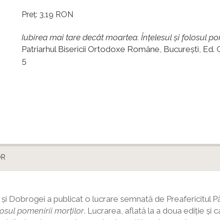
Preț: 3,19 RON
Iubirea mai tare decât moartea. Înţelesul şi folosul po
Patriarhul Bisericii Ortodoxe Române, Bucureşti, Ed. 
5
OR
şi Dobrogei a publicat o lucrare semnată de Preafericitul Păr
losul pomenirii morţilor
. Lucrarea, aflată la a doua ediție și