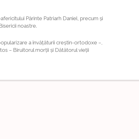
afericitului Părinte Patriarh Daniel, precum şi
Bisericii noastre.
opularizare a învăţăturii creştin-ortodoxe –,
os – Biruitorul morţii şi Dătătorul vieţii