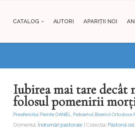
CATALOG
AUTORI
APARIȚII NOI
AN
Iubirea mai tare decât m
folosul pomenirii morţ
Preafericitul Părinte DANIEL, Patriarhul Bisericii Ortodox
Domeniul:
Îndrumări pastorale
| Colecția:
Păstorul ce