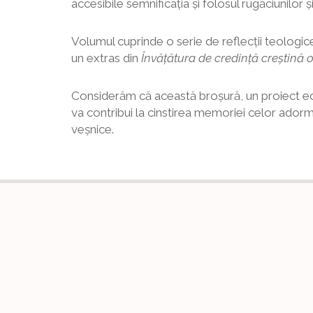
accesibile semnificaţia şi folosul rugăciunilor 
Volumul cuprinde o serie de reflecţii teologice 
un extras din
Învăţătura de credinţă creştină 
Considerăm că această broşură, un proiect edi
va contribui la cinstirea memoriei celor adormiţi
veşnice.