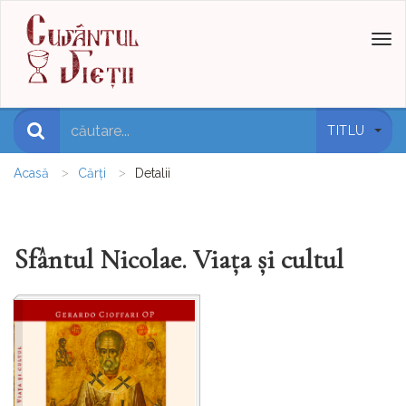
Toggl
naviga
TITLU
Acasă
Cărți
Detalii
Sfântul Nicolae. Viața și cultul