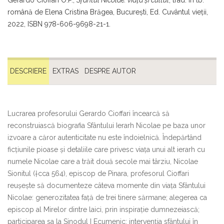
Gerardo Cioffari O.P.,
Sfântul Nicolae: viaţa şi cultul
, trad. în lb.
română de Elena Cristina Brăgea, Bucureşti, Ed. Cuvântul vieţii,
2022, ISBN 978-606-9698-21-1.
DESCRIERE
EXTRAS
DESPRE AUTOR
Lucrarea profesorului Gerardo Cioffari încearcă să
reconstruiască biografia Sfântului Ierarh Nicolae pe baza unor
izvoare a căror autenticitate nu este îndoielnică. Îndepărtând
ficțiunile pioase și detaliile care privesc viața unui alt ierarh cu
numele Nicolae care a trăit două secole mai târziu, Nicolae
Sionitul (†cca 564), episcop de Pinara, profesorul Cioffari
reușește să documenteze câteva momente din viața Sfântului
Nicolae: generozitatea față de trei tinere sărmane; alegerea ca
episcop al Mirelor dintre laici, prin inspirație dumnezeiască;
participarea sa la Sinodul I Ecumenic; intervenția sfântului în