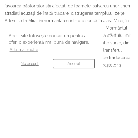
favoarea păstoriților săi afectați de foamete; salvarea unor tineri
stratilați acuzați de înaltă trădare; distrugerea templului zeiței
Artemis din Mira, înmormântarea într-o biserică în afara Mirei, în
ultimii ani ai domniei Sfântului Constantin cel Mare. Mormântul
său a devenit un important loc de pelerinaj datorită sfântului mir
Acest site folosește cookie-uri pentru a
oferi o experiență mai bună de navigare.
care izvora din lespedea mormântului sau, după alte surse, din
Află mai multe
sfintele moaște, fenomen care a persistat și după transferul
moaștelor la Bari. Valoarea lucrării este sporită și de traducerea
Nu accept
Accept
în limba română a unui izvor latin privind furtul moaștelor și
strămutarea lor la Bari (9 mai 1087).
URMĂREȘTE-NE
Ne găsești și pe aceste canale