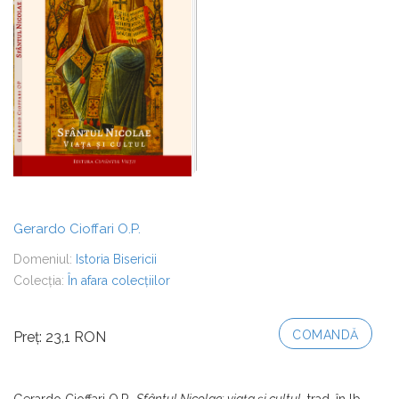
Gerardo Cioffari O.P.
Domeniul:
Istoria Bisericii
Colecția:
În afara colecțiilor
COMANDĂ
Preț: 23,1 RON