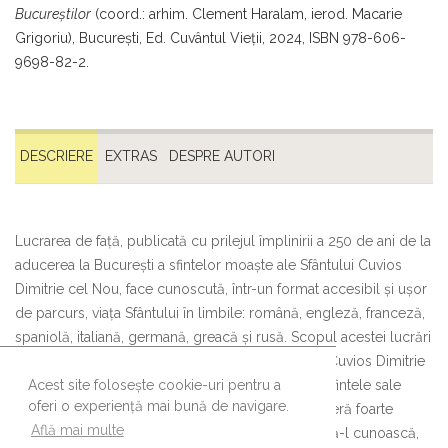
Bucureştilor
(coord.: arhim. Clement Haralam, ierod. Macarie
Grigoriu), Bucureşti, Ed. Cuvântul Vieţii, 2024, ISBN 978-606-
9698-82-2.
DESCRIERE
EXTRAS
DESPRE AUTORI
Lucrarea de față, publicată cu prilejul împlinirii a 250 de ani de la
aducerea la București a sfintelor moaște ale Sfântului Cuvios
Dimitrie cel Nou, face cunoscută, într-un format accesibil și ușor
de parcurs, viața Sfântului în limbile: română, engleză, franceză,
spaniolă, italiană, germană, greacă și rusă. Scopul acestei lucrări
este să prezinte elemente atât din viața Sfântului Cuvios Dimitrie
cel Nou, cât și din istoria de 250 de ani de când sfintele sale
Acest site folosește cookie-uri pentru a
oferi o experiență mai bună de navigare.
moaște se află în cetatea Bucureștilor, într-o manieră foarte
Află mai multe
concisă, publicului român și celui străin, dornic să-l cunoască,