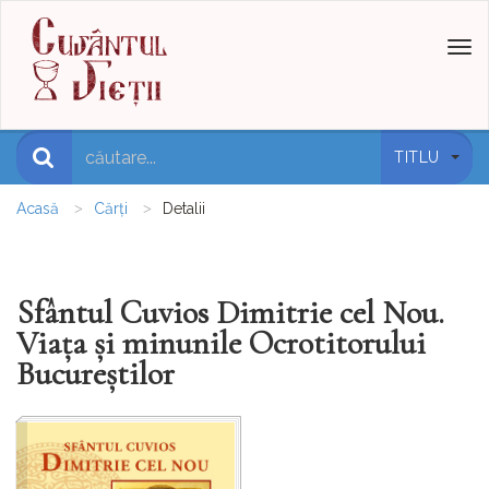
Toggl
naviga
TITLU
Acasă
Cărți
Detalii
Sfântul Cuvios Dimitrie cel Nou.
Viața și minunile Ocrotitorului
Bucureștilor