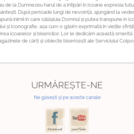
u de la Dumnezeu harul de a întipări în icoane expresia tuturor
pământești. După perioade lungi de nevoință, ajungând la ved
nă inimii în care sălășluia Domnul și putea transpune în icoa
i și iconografie, așa cum o găsim exprimată în viețile sfinți
irea icoanelor și bisericilor. Lor le dedicăm această smerită c
magazinele de cărți și obiecte bisericești ale Serviciului Colpo
URMĂREȘTE-NE
Ne găsești și pe aceste canale