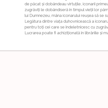
de păcat și dobândeau virtuțile, iconarii primea
zugrăviți le dobândiseră în timpul vieții lor 
lui Dumnezeu, mâna iconarului reușea să se supu
Legătura dintre viața duhovnicească a iconarulu
pentru toți cei care se îndeletnicesc cu zugrăv
Lucrarea poate fi achiziționată în librăriile și 