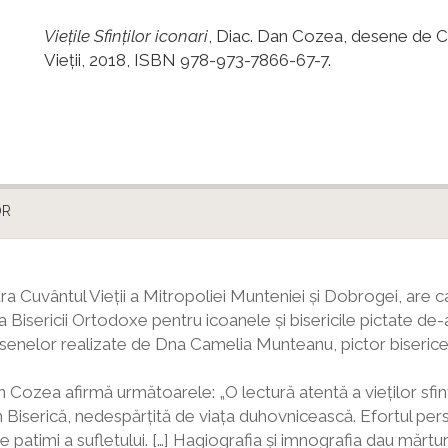
Viețile Sfinților iconari
, Diac. Dan Cozea, desene de C
Vieţii, 2018, ISBN 978-973-7866-67-7.
OR
ura Cuvântul Vieții a Mitropoliei Munteniei și Dobrogei, are
ria Bisericii Ortodoxe pentru icoanele și bisericile pictate de-
senelor realizate de Dna Camelia Munteanu, pictor bisericesc 
 Cozea afirmă următoarele: „O lectură atentă a vieților sfinț
 Biserică, nedespărțită de viața duhovnicească. Efortul person
ii de patimi a sufletului. […] Hagiografia și imnografia dau mă