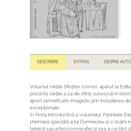
DESCRIERE
EXTRAS
DESPRE AUT
Volumul
Viețile Sfinților iconari,
apărut la Edit
prezintă viețile a 24 de sfinți cunoscuți în isto
aport semnificativ imagistic prin includerea de
excepționale.
În Nota introductivă a volumului, Părintele Dan
chemare specială a lui Dumnezeu și o slujire în
tehnicii sau artei iconografiei și cea a curățir