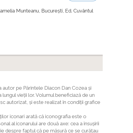
amelia Munteanu, Bucureşti, Ed. Cuvântul
 ca autor pe Părintele Diacon Dan Cozea și
a lungul vieții lor. Volumul beneficiază de un
autorizat, și este realizat în condiții grafice
ilor iconari arată că iconografia este o
al al iconarului are două axe: cea a însușirii
rturie despre faptul că pe măsură ce se curățau