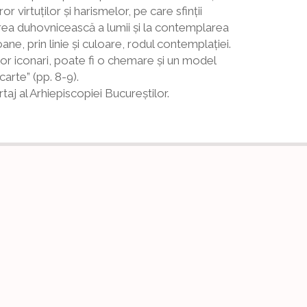
 virtuților și harismelor, pe care sfinții
erea duhovnicească a lumii și la contemplarea
ne, prin linie și culoare, rodul contemplației.
lor iconari, poate fi o chemare și un model
arte” (pp. 8-9).
rtaj al Arhiepiscopiei Bucureștilor.