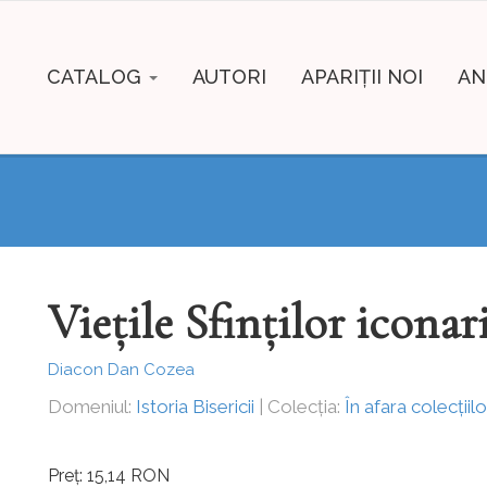
CATALOG
AUTORI
APARIȚII NOI
AN
Viețile Sfinților iconar
Diacon Dan Cozea
Domeniul:
Istoria Bisericii
| Colecția:
În afara colecțiilo
Preț: 15,14 RON