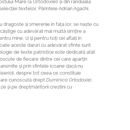
stului Mare (a Ortodoxiei) și din rânduiala
selecției textelor, Părintele Adrian Agachi.
 dragoste și smerenie în fața lor, se naște cu
 câștige cu adevărat mai multă simțire a
 mine, ci și pentru toți cei aflați în
 Toate aceste daruri cu adevărat sfinte sunt
tologie de texte patristice este dedicată atât
cunoscute de fiecare dintre cei care aparțin
ansmite și prin sfintele icoane dacă nu
 Bisericii, despre tot ceea ce constituie
i Mare cunoscută drept
Duminica Ortodoxiei
,
ze și pe dreptmăritorii creștini cu