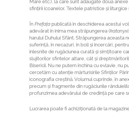
Mare etc.), la care sunt adăugate două anexe ce
sfințirii icoanelor. Textele patristice și liturg
În
Prefața
publicată în deschiderea acestui vol
adevărat în inima mea străpungerea (
katanyxi
harului Duhului Sfânt. Străpungerea aceasta ne
suferință, în necazuri, în boli și încercări, p
înlesnite de rugăciunea curată și simțitoare ca
slujitorilor sfintelor altare, cât și dreptmărito
Bisericii. Nu ne putem închina cu evlavie, nu 
cercetăm cu atenție mărturisirile Sfinților Părin
iconografia creștină. Volumul cuprinde, în anex
precum și fragmente din rugăciunile rânduielilor
profunzimea adevărului de credință pe care sunt
Lucrarea poate fi achiziționată de la magazinel