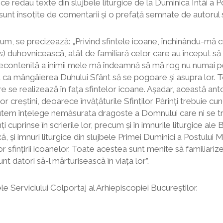
 redau texte din slujbele liturgice de la Duminica Întâi a Po
ice sunt însoțite de comentarii și o prefață semnate de autorul 
um, se precizează: „Privind sfintele icoane, închinându-mă cu
s
) duhovnicească, atât de familiară celor care au început să
contenită a inimii mele mă îndeamnă să mă rog nu numai pentru
entru ca mângâierea Duhului Sfânt să se pogoare și asupra lor.
re se realizează în fața sfintelor icoane. Așadar, această an
rilor creștini, deoarece învățăturile Sfinților Părinți trebuie 
putem înțelege nemăsurata dragoste a Domnului care ni se tr
ți cuprinse în scrierile lor, precum și în imnurile liturgice ale
ă, și imnuri liturgice din slujbele Primei Duminici a Postulu
 sfințirii icoanelor. Toate acestea sunt menite să familiarize
 datori să-l mărturisească în viața lor”.
e Serviciului Colportaj al Arhiepiscopiei Bucureștilor.