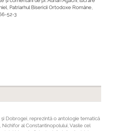
te şi comentarii de pr. Adrian Agachi, lucrare
niel, Patriarhul Bisericii Ortodoxe Române,
866-52-3
 și Dobrogei, reprezintă o antologie tematică
 Nichifor al Constantinopolului, Vasile cel