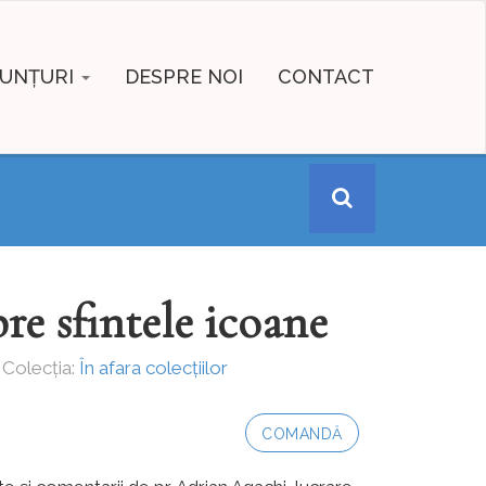
UNȚURI
DESPRE NOI
CONTACT
pre sfintele icoane
 Colecția:
În afara colecțiilor
COMANDĂ