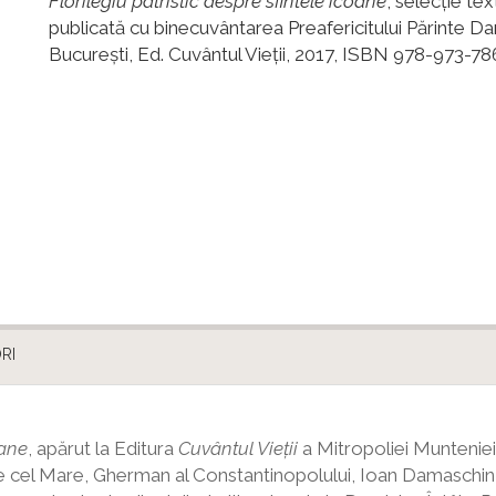
Florilegiu patristic despre sfintele icoane
, selecţie tex
publicată cu binecuvântarea Preafericitului Părinte Da
Bucureşti, Ed. Cuvântul Vieţii, 2017, ISBN 978-973-7
RI
oane
, apărut la Editura
Cuvântul Vieții
a Mitropoliei Munteniei
nasie cel Mare, Gherman al Constantinopolului, Ioan Damaschin,