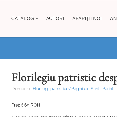
CATALOG
AUTORI
APARIȚII NOI
AN
Florilegiu patristic des
Domeniul:
Florilegii patristice/Pagini din Sfinții Părinți
|
Preț: 6,69 RON