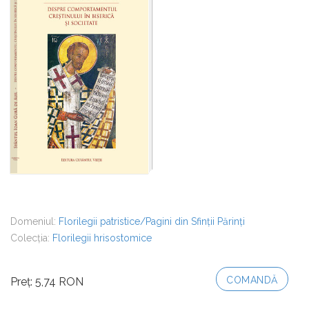
Domeniul:
Florilegii patristice/Pagini din Sfinții Părinți
Colecția:
Florilegii hrisostomice
COMANDĂ
Preț: 5,74 RON