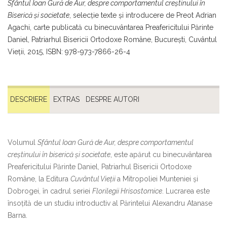
Sfântul Ioan Gură de Aur, despre comportamentul creștinului în
Biserică și societate
, selecție texte și introducere de Preot Adrian
Agachi, carte publicată cu binecuvântarea Preafericitului Părinte
Daniel, Patriarhul Bisericii Ortodoxe Române, București, Cuvântul
Vieții, 2015, ISBN: 978-973-7866-26-4
DESCRIERE
EXTRAS
DESPRE AUTORI
Volumul
Sfântul Ioan Gură de Aur, despre comportamentul
creştinului în biserică şi societate
, este apărut cu binecuvântarea
Preafericitului Părinte Daniel, Patriarhul Bisericii Ortodoxe
Române, la Editura
Cuvântul Vieţii
a Mitropoliei Munteniei şi
Dobrogei, în cadrul seriei
Florilegii Hrisostomice
. Lucrarea este
însoțită de un studiu introductiv al Părintelui Alexandru Atanase
Barna.