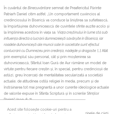
În cuvântul de
Binecuvântare
semnat de Preafericitul Părinte
Patriarh Daniel citim astfel: „Un comportament cuviincios al
credinciosului în Biserică va conduce la liniștirea sa sufletească,
la împărtășirea duhovnicească de cuvintele sfinte auzite acolo și
la împlinirea acestora în viața sa.
Viața creștinului în lume stă sub
influența directă a lucrării dumnezeiești săvârșite în Biserică, iar
roadele duhovnicești ale muncii sale în societate sunt efectul
conlucrării cu Dumnezeu prin credință, nădejde și dragoste.
[…] Atât
prin exemplul său personal, cât și prin moștenirea sa
duhovnicească, Sfântul Ioan Gură de Aur rămâne un model de
virtute pentru fiecare creștin și, în special, pentru credincioșii de
astăzi, greu încercați de mentalitatea secularizată a societății
actuale, de atitudinea ostilă religiei în media, precum și de
înstrăinarea tot mai pregnantă a unor curente ideologice actuale
de valorile expuse în Sfânta Scriptură și în scrierile Sfinților
Părinți” (pag. 6-7).
Acest site folosește cookie-uri pentru a
Lucrarea poate fi achiziționată în librăriile şi magazinele de cărţi