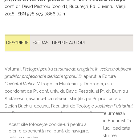
conf. dr. David Pestroiu (coord.), Bucureşti, Ed. Cuvântul Vieţii,
2018, ISBN 978-973-7866-72-1.
DESCRIERE
EXTRAS
DESPRE AUTORI
Volumul
Prelegeri pentru cursurile de pregătire în vederea obținerii
gradelor profesionale clericale (gradul II)
, apărut la Editura
Cuvântul Vieții
a Mitropoliei Munteniei și Dobrogei, este
coordonat de Pr. conf. univ. dr. David Pestroiu și Pr. dr. Dumitru
Ștefănescu, avându-l ca referent științific pe Pr. prof. univ. dr.
Ștefan Buchiu, decanul Facultății de Teologie
Justinian Patriarhul
din București. Lucrarea se adresează clericilor care urmează
cursurile de definitivat ale Facultății de Teologie din București în
Acest site folosește cookie-uri pentru a
vederea obținerii gradului clerical și reunește 12 studii dedicate
oferi o experiență mai bună de navigare.
mai multor teme esențiale legate de pastorația și slujirea