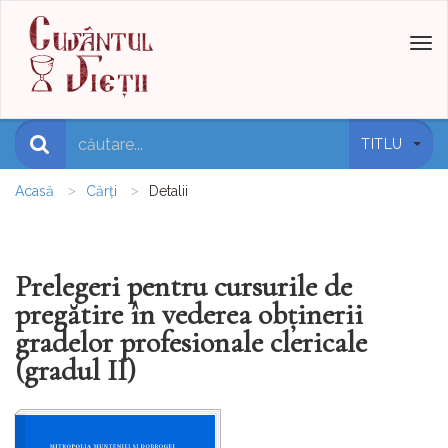
Toggl
naviga
TITLU
Acasă
Cărți
Detalii
Prelegeri pentru cursurile de
pregătire în vederea obținerii
gradelor profesionale clericale
(gradul II)