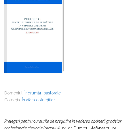
Domeniul:
Îndrumări pastorale
Colecția:
În afara colecțiilor
Prelegeri pentru cursurile de pregătire în vederea obţinerii gradelor
profesionale clericale (gradul II)
, pr. dr. Dumitru Ştefănescu, pr.