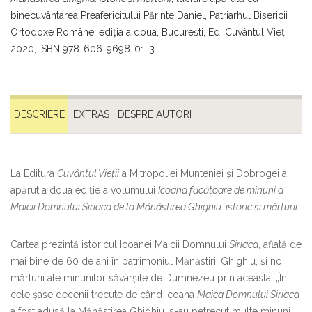
binecuvântarea Preafericitului Părinte Daniel, Patriarhul Bisericii
Ortodoxe Române, ediția a doua, București, Ed. Cuvântul Vieții,
2020, ISBN 978-606-9698-01-3.
DESCRIERE
EXTRAS
DESPRE AUTORI
La Editura
Cuvântul Vieții
a Mitropoliei Munteniei și Dobrogei a
apărut a doua ediție a volumului
Icoana făcătoare de minuni a
Maicii Domnului Siriaca de la Mănăstirea Ghighiu: istoric și mărturii
.
Cartea prezintă istoricul Icoanei Maicii Domnului
Siriaca
, aflată de
mai bine de 60 de ani în patrimoniul Mănăstirii Ghighiu, și noi
mărturii ale minunilor săvârșite de Dumnezeu prin aceasta. „În
cele șase decenii trecute de când icoana
Maica Domnului Siriaca
a fost adusă la Mănăstirea Ghighiu, s-au petrecut multe minuni,