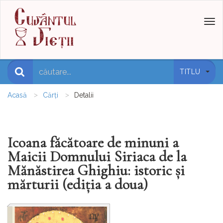
Toggl
naviga
TITLU
Acasă
Cărți
Detalii
Icoana făcătoare de minuni a
Maicii Domnului Siriaca de la
Mănăstirea Ghighiu: istoric și
mărturii (ediția a doua)