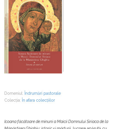
Domeniul:
Îndrumări pastorale
Colecția:
În afara colecțiilor
Icoana făcătoare de minuni a Maicii Domnului Siriaca de la
Mănăstirea Ghighiu: istoric și mărturii
, lucrare apărută cu