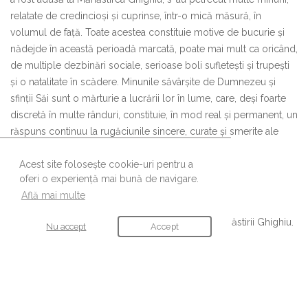
relatate de credincioși și cuprinse, într-o mică măsură, în
volumul de față. Toate acestea constituie motive de bucurie și
nădejde în această perioadă marcată, poate mai mult ca oricând,
de multiple dezbinări sociale, serioase boli sufletești și trupești
și o natalitate în scădere. Minunile săvârșite de Dumnezeu și
sfinții Săi sunt o mărturie a lucrării lor în lume, care, deși foarte
discretă în multe rânduri, constituie, în mod real și permanent, un
răspuns continuu la rugăciunile sincere, curate și smerite ale
credincioșilor” (
Nota editorială
).
Acest site folosește cookie-uri pentru a
oferi o experiență mai bună de navigare.
Află mai multe
Lucrarea poate fi achiziționată de la pangarul Mănăstirii Ghighiu.
Nu accept
Accept
URMĂREȘTE-NE