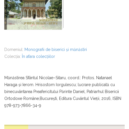
Domeniul:
Monografii de biserici și mănăstiri
Colecția:
În afara colecțiilor
Mănăstirea Sfântul Nicolae–Sitaru, coord.: Protos. Natanael
Haraga şi Ierom. Hrisostom Iorgulescu; lucrare publicată cu
binecuvântarea Preafericitului Părinte Daniel, Patriarhul Bisericii
Ortodoxe Române,Bucureşti, Editura Cuvântul Vieţii, 2016, ISBN
978-973-7866-34-9