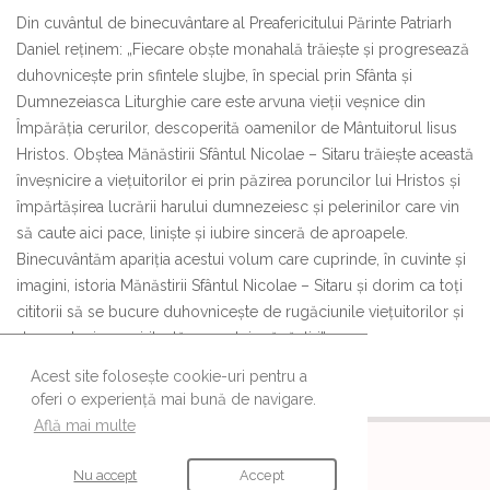
Din cuvântul de binecuvântare al Preafericitului Părinte Patriarh
Daniel reţinem: „Fiecare obşte monahală trăieşte şi progresează
duhov­niceşte prin sfintele slujbe, în special prin Sfânta şi
Dumnezeiasca Liturghie care este arvuna vieţii veşnice din
Împărăţia cerurilor, descoperită oamenilor de Mântuitorul Iisus
Hristos. Obştea Mănăstirii Sfântul Nicolae – Sitaru trăieşte această
înveşnicire a vieţuitorilor ei prin păzirea poruncilor lui Hristos şi
împărtăşirea lucrării harului dum­nezeiesc şi pelerinilor care vin
să caute aici pace, linişte şi iubire sinceră de aproapele.
Binecuvântăm apariţia acestui volum care cuprinde, în cuvinte şi
imagini, istoria Mănăstirii Sfântul Nicolae – Sitaru şi dorim ca toţi
cititorii să se bucure duhovniceşte de rugăciunile vieţuitorilor şi
de moştenirea spirituală a acestei mănăstiri”.
Acest site folosește cookie-uri pentru a
oferi o experiență mai bună de navigare.
Află mai multe
URMĂREȘTE-NE
Nu accept
Accept
Ne găsești și pe aceste canale