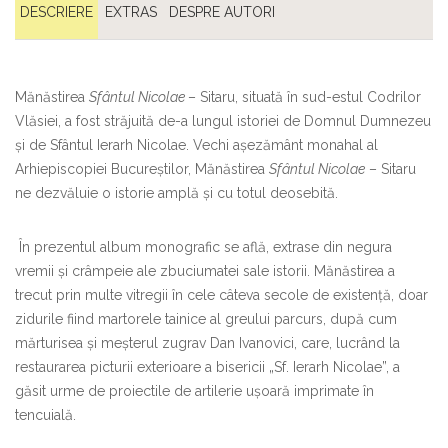
DESCRIERE
EXTRAS
DESPRE AUTORI
Mănăstirea
Sfântul Nicolae
– Sitaru, situată în sud-estul Codrilor
Vlăsiei, a fost străjuită de-a lungul istoriei de Domnul Dumnezeu
şi de Sfântul Ierarh Nicolae. Vechi aşezământ monahal al
Arhiepiscopiei Bucureştilor, Mănăstirea
Sfântul Nicolae
– Sitaru
ne dezvăluie o istorie amplă şi cu totul deosebită.
În prezentul album monografic se află, extrase din negura
vremii și crâmpeie ale zbuciumatei sale istorii. Mănăstirea a
trecut prin multe vitregii în cele câteva secole de existenţă, doar
zidurile fiind martorele tainice al greului parcurs, după cum
mărturisea şi meşterul zugrav Dan Ivanovici, care, lucrând la
restaurarea picturii exterioare a bisericii „Sf. Ierarh Nicolae”, a
găsit urme de proiectile de artilerie uşoară imprimate în
tencuială.