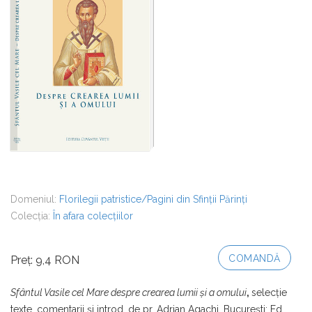
Domeniul:
Florilegii patristice/Pagini din Sfinții Părinți
Colecția:
În afara colecțiilor
COMANDĂ
Preț: 9,4 RON
Sfântul Vasile cel Mare despre crearea lumii și a omului
,
selecţie
texte, comentarii şi introd. de pr. Adrian Agachi, Bucureşti: Ed.