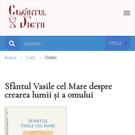
Toggl
naviga
TITLU
Acasă
Cărți
Detalii
Sfântul Vasile cel Mare despre
crearea lumii și a omului