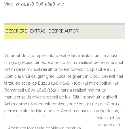
Vieții, 2024, 978-606-9698-74-7
DESCRIERE
EXTRAS
DESPRE AUTORI
Volumul de față reprezintă o ediție facsimilată a unui manuscris
liturgic grecesc din epoca postbizatină, realizat de ieromonahul
Antim de la mănăstirea athonită Pantokrator. Copistul era un
ucenic al unui caligraf grec, Luca, originar din Cipru, devenit mai
târziu episcop de Buzău (1583/1584-1603) și mitropolit al Țării
Românești (1603-1628/1629), care a realizat mai multe
manuscrise liturgice grecești de lux. Stilul monahului aghiorit
Antim combină elemente grafice specifice lui Luca din Cipru cu
elemente ale tradiției athonite. Acest manuscris liturgic de lux,
împodobit cu splendide miniaturi, este prezentat în facsimil, iar
studiul reputatului cercetător Ovidiu-Victor Olar îi recuperează
Acest site folosește cookie-uri pentru a