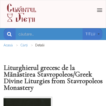
Toggl
naviga
TITLU
Acasă
Cărți
Detalii
Liturghierul grecesc de la
Mănăstirea Stavropoleos/Greek
Divine Liturgies from Stavropoleos
Monastery