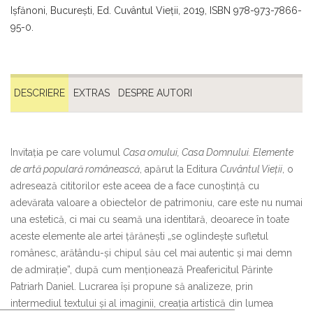
Işfănoni, Bucureşti, Ed. Cuvântul Vieţii, 2019, ISBN 978-973-7866-
95-0.
DESCRIERE
EXTRAS
DESPRE AUTORI
Invitația pe care volumul
Casa omului, Casa Domnului. Elemente
de artă populară românească
, apărut la Editura
Cuvântul Vieții
, o
adresează cititorilor este aceea de a face cunoștință cu
adevărata valoare a obiectelor de patrimoniu, care este nu numai
una estetică, ci mai cu seamă una identitară, deoarece în toate
aceste elemente ale artei țărănești „se oglindește sufletul
românesc, arătându-și chipul său cel mai autentic și mai demn
de admirație”, după cum menționează Preafericitul Părinte
Patriarh Daniel. Lucrarea își propune să analizeze, prin
intermediul textului și al imaginii, creația artistică din lumea