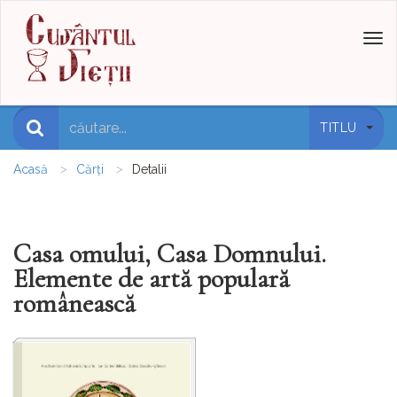
Toggl
naviga
TITLU
Acasă
Cărți
Detalii
Casa omului, Casa Domnului.
Elemente de artă populară
românească