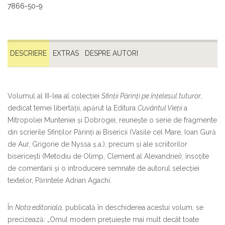
7866-50-9
DESCRIERE
EXTRAS
DESPRE AUTORI
Volumul al III-lea al colecției
Sfinții Părinți pe înțelesul tuturor
,
dedicat temei libertății, apărut la Editura
Cuvântul Vieții
a
Mitropoliei Munteniei și Dobrogei, reunește o serie de fragmente
din scrierile Sfinților Părinți ai Bisericii (Vasile cel Mare, Ioan Gură
de Aur, Grigorie de Nyssa ș.a.), precum și ale scriitorilor
bisericești (Metodiu de Olimp, Clement al Alexandriei), însoțite
de comentarii și o introducere semnate de autorul selecției
textelor, Părintele Adrian Agachi.
În
Nota editorială,
publicată în deschiderea acestui volum, se
precizează: „Omul modern prețuiește mai mult decât toate