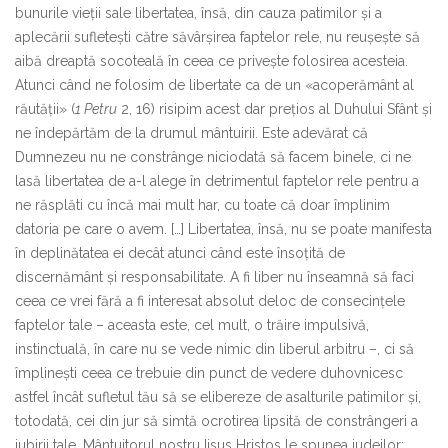
bunurile vieții sale libertatea, însă, din cauza patimilor și a
aplecării sufletești către săvârșirea faptelor rele, nu reușește să
aibă dreaptă socoteală în ceea ce privește folosirea acesteia.
Atunci când ne folosim de libertate ca de un «acoperământ al
răutății» (
1 Petru
2, 16) risipim acest dar prețios al Duhului Sfânt și
ne îndepărtăm de la drumul mântuirii. Este adevărat că
Dumnezeu nu ne constrânge niciodată să facem binele, ci ne
lasă libertatea de a-l alege în detrimentul faptelor rele pentru a
ne răsplăti cu încă mai mult har, cu toate că doar împlinim
datoria pe care o avem. […] Libertatea, însă, nu se poate manifesta
în deplinătatea ei decât atunci când este însoțită de
discernământ și responsabilitate. A fi liber nu înseamnă să faci
ceea ce vrei fără a fi interesat absolut deloc de consecințele
faptelor tale – aceasta este, cel mult, o trăire impulsivă,
instinctuală, în care nu se vede nimic din liberul arbitru –, ci să
împlinești ceea ce trebuie din punct de vedere duhovnicesc
astfel încât sufletul tău să se elibereze de asalturile patimilor și,
totodată, cei din jur să simtă ocrotirea lipsită de constrângeri a
iubirii tale. Mântuitorul nostru Iisus Hristos le spunea iudeilor: