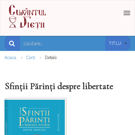
Toggl
naviga
TITLU
Acasă
Cărți
Detalii
Sfinții Părinți despre libertate