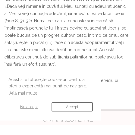
«Dacă veți rămâne în cuvântul Meu, sunteți cu adevărat ucenici
ai Mei; și veți cunoaște adevărul, iar adevărul vă va face liberi»
(
Ioan
8, 31-32). Numai cel care a cunoaște și încearcă să
împlinească poruncile lui Hristos devine cu adevărat liber și se
poate bucura de un progres duhovnicesc, în timp ce omul care
sălășluiește în păcat și își face din acesta acoperământul vieții
sale nu este nimic altceva decât un rob nefericit. Această
eliberarea continuă de sub tirania patimilor nu poate avea loc
însă fără un efort susținut”.
Acest site folosește cookie-uri pentru a
Lucrarea poate fi achiziționată de la magazinele Serviciului
oferi o experiență mai bună de navigare.
Colportaj al Arhiepiscopiei Bucureștilor.
Află mai multe
Nu accept
Accept
URMĂREȘTE-NE
Ne găsești și pe aceste canale