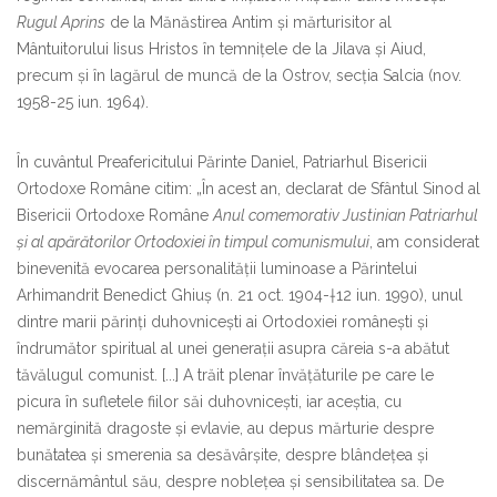
Rugul Aprins
de la Mănăstirea Antim și mărturisitor al
Mântuitorului Iisus Hristos în temnițele de la Jilava și Aiud,
precum și în lagărul de muncă de la Ostrov, secția Salcia (nov.
1958-25 iun. 1964).
În cuvântul Preafericitului Părinte Daniel, Patriarhul Bisericii
Ortodoxe Române citim: „În acest an, declarat de Sfântul Sinod al
Bisericii Ortodoxe Române
Anul comemorativ Justinian Patriarhul
şi al apărătorilor Ortodoxiei în timpul comunismului
, am considerat
binevenită evocarea personalității luminoase a Părintelui
Arhimandrit Benedict Ghiuș (n. 21 oct. 1904-†12 iun. 1990), unul
dintre marii părinți duhovnicești ai Ortodoxiei românești și
îndrumător spiritual al unei generații asupra căreia s-a abătut
tăvălugul comunist. [...] A trăit plenar învățăturile pe care le
picura în sufletele fiilor săi duhovnicești, iar aceștia, cu
nemărginită dragoste și evlavie, au depus mărturie despre
bunătatea și smerenia sa desăvârșite, despre blândețea și
discernământul său, despre noblețea și sensibilitatea sa. De