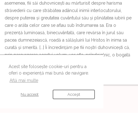
asemenea, fiii săi duhovnicești au mărturisit despre harisma
străvederii cu care străbătea adâncul inimii interlocutorului,
despre puterea și greutatea cuvântului său și plinătatea iubirii pe
care o arăta celor care se aflau sub îndrumarea sa. Era o
prezență luminoasă, binecuvântată, care revărsa în jurul său
pacea dumnezeiască, roadă a sălășluirii lui Hristos în inima sa
curată și smerită. [...] Îi încredințăm pe fiii noștri duhovnicești că,
prin parcurgerea acestui volum, vor afla, neîndoielnic, o bogată
hrană spirituală”.
Acest site folosește cookie-uri pentru a
oferi o experiență mai bună de navigare.
Află mai multe
URMĂREȘTE-NE
Nu accept
Accept
Ne găsești și pe aceste canale