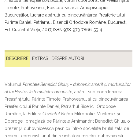
Hristos în temniţele comuniste
, volum coordonat de Preasfinţitul
Timotei Prahoveanul, Episcop-vicar al Arhiepiscopiei
Bucureştilor, lucrare apărută cu binecuvântarea Preafericitului
Părinte Daniel, Patriarhul Bisericii Ortodoxe Române, Bucureşti,
Ed. Cuvântul Vieţii, 2017, ISBN 978-973-7866-55-4
DESCRIERE
EXTRAS
DESPRE AUTORI
Volumul
Părintele Benedict Ghiuş – duhovnic smerit şi mărturisitor
al lui Hristos în temniţele comuniste
, apărut sub coordonarea
Preasfinţitului Părinte Timotei Prahoveanul și cu binecuvântarea
Preafericitului Părinte Daniel, Patriarhul Bisericii Ortodoxe
Române, la Editura
Cuvântul Vieții
a Mitropoliei Munteniei şi
Dobrogei, omagiază pe Părintele Arhimandrit Benedict Ghiuș, o
prezență duhovnicească pașnică într-o societate brutalizată de
regimul comunist, unul dintre inițiatorii mișcării duhovnicești