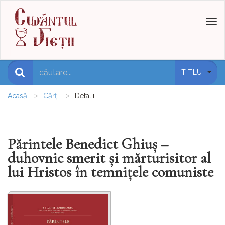
Toggl
naviga
TITLU
Acasă
Cărți
Detalii
Părintele Benedict Ghiuş –
duhovnic smerit şi mărturisitor al
lui Hristos în temniţele comuniste