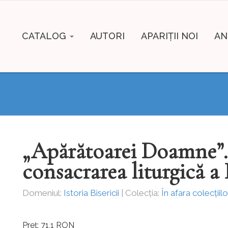
CATALOG
AUTORI
APARIȚII NOI
AN
„Apărătoarei Doamne”. 
consacrarea liturgică a
Domeniul:
Istoria Bisericii
| Colecția:
În afara colecțiilo
Preț: 71,1 RON