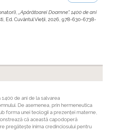
onatori),
„Apărătoarei Doamne”. 1400 de ani
ti, Ed. Cuvântul Vieții, 2026, 978-630-6738-
 a 1400 de ani de la salvarea
 Domnului. De asemenea, prin hermeneutica
sub forma unei teologii a prezenței materne,
demonstrează că această capodoperă
are pregătește inima credinciosului pentru