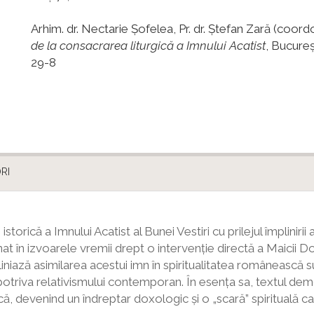
Arhim. dr. Nectarie Șofelea, Pr. dr. Ștefan Zară (coord
de la consacrarea liturgică a Imnului Acatist
, Bucureș
29-8
RI
torică a Imnului Acatist al Bunei Vestiri cu prilejul împlinirii
t în izvoarele vremii drept o intervenție directă a Maicii
iniază asimilarea acestui imn în spiritualitatea românească 
potriva relativismului contemporan. În esența sa, textul 
, devenind un îndreptar doxologic și o „scară” spirituală c