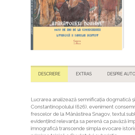
DESCRIERE
EXTRAS
DESPRE AUTO
Lucrarea analizează semnificația dogmatică și is
Constantinopolului (626), eveniment consemna
frescelor de la Mănăstirea Snagov, textul subl
evidențiind relevanța sa perenă ca pavăză îm
imnografică transcende simpla evocare istorică