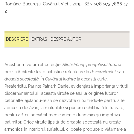
Române, București, Cuvântul Vieții, 2015, ISBN: 978-973-7866-17-
2
DESCRIERE
EXTRAS
DESPRE AUTORI
Acest prim volum al colecției
Sfinții Părinți pe înțelesul tuturor
prezintă diferite texte patristice referitoare la
discernământ
sau
dreapta socoteală
. În
Cuvântul înainte
la această carte,
Preafericitul Părinte Patriarh Daniel evidențiază importanța virtuții
discernământului: „această virtute se află la originea tuturor
celorlalte, ajutându-le să se dezvolte și păzindu-le pentru a le
aduce la desăvârșita maturitate și punere echilibrată în lucrare,
pentru a fi cu adevărat medicamente duhovnicești împotriva
patimilor. Orice virtute lipsită de dreapta socoteală nu crește
armonios în interiorul sufletului, ci poate produce o vătămare a