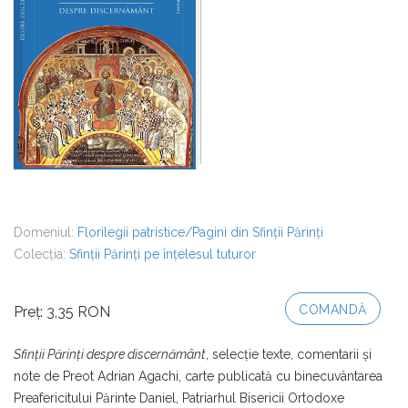
Domeniul:
Florilegii patristice/Pagini din Sfinții Părinți
Colecția:
Sfinții Părinți pe înțelesul tuturor
COMANDĂ
Preț: 3,35 RON
Sfinții Părinți despre discernământ
, selecție texte, comentarii și
note de Preot Adrian Agachi, carte publicată cu binecuvântarea
Preafericitului Părinte Daniel, Patriarhul Bisericii Ortodoxe