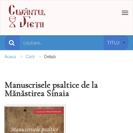
Toggl
naviga
TITLU
Acasă
Cărți
Detalii
Manuscrisele psaltice de la
Mănăstirea Sinaia