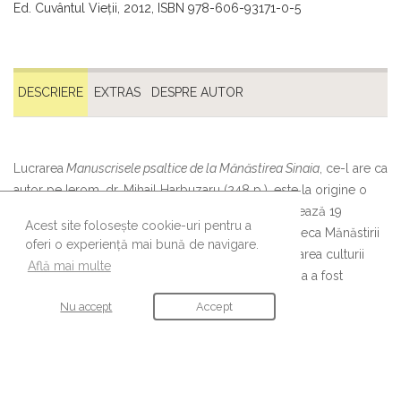
Ed. Cuvântul Vieţii, 2012, ISBN 978-606-93171-0-5
DESCRIERE
EXTRAS
DESPRE AUTOR
Lucrarea
Manuscrisele psaltice de la Mănăstirea Sinaia
, ce-l are ca
autor pe Ierom. dr. Mihail Harbuzaru (248 p.). este la origine o
teză de doctorat în Teologie. Ea prezintă şi analizează 19
Acest site folosește cookie-uri pentru a
manuscrise inedite descoperite de autor în biblioteca Mănăstirii
oferi o experiență mai bună de navigare.
Sinaia, „o comoară muzicală inestimabilă”. Cercetarea culturii
Află mai multe
muzicale de tradiţie bizantină din mănăstirea Sinaia a fost
întreprinsă cu multă pasiune şi perseverenţă.
Nu accept
Accept
URMĂREȘTE-NE