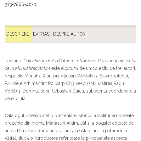
973-7866-40-0
DESCRIERE
EXTRAS
DESPRE AUTORI
Lucrarea
Colecția de artă a Patriarhiei Române. Catalogul muzeului
de la Mănăstirea Antim
este alcătuită de un colectiv de trei autori,
respectiv Monahia Atanasia Văetiși (Mănăstirea Stavropoleos),
Părintele Arhimandrit Policarp Chițulescu (Mănăstirea Radu
Vodă) și Domnul Sorin Sebastian Duicu, sub atenta coordonare a
celei dintâi.
Catalogul vizează atât o prezentare istorică a instituției muzeale
prezente din incinta Mănăstirii Antim, cât și a bogatei colecții de
artă a Patriarhiei Române pe care aceasta o are în patrimoniu.
Astfel, după o introducere referitoare la principalele aspecte