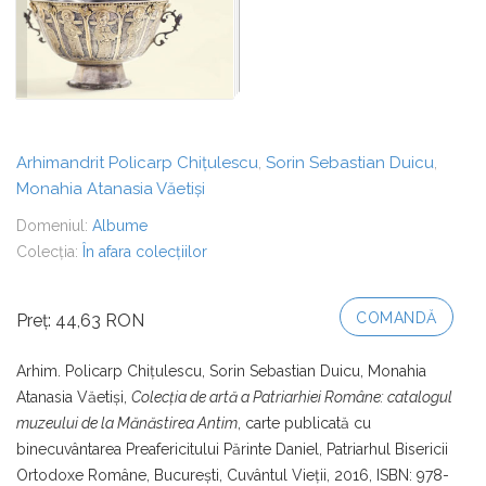
Arhimandrit Policarp Chițulescu
Sorin Sebastian Duicu
,
,
Monahia Atanasia Văetiși
Domeniul:
Albume
Colecția:
În afara colecțiilor
COMANDĂ
Preț: 44,63 RON
Arhim. Policarp Chițulescu, Sorin Sebastian Duicu, Monahia
Atanasia Văetiși,
Colecția de artă a Patriarhiei Române: catalogul
muzeului de la Mănăstirea Antim
, carte publicată cu
binecuvântarea Preafericitului Părinte Daniel, Patriarhul Bisericii
Ortodoxe Române, București, Cuvântul Vieții, 2016, ISBN: 978-