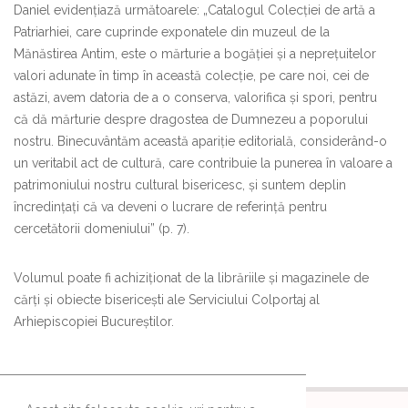
Daniel evidențiază următoarele: „Catalogul Colecției de artă a
Patriarhiei, care cuprinde exponatele din muzeul de la
Mănăstirea Antim, este o mărturie a bogăției și a neprețuitelor
valori adunate în timp în această colecție, pe care noi, cei de
astăzi, avem datoria de a o conserva, valorifica și spori, pentru
că dă mărturie despre dragostea de Dumnezeu a poporului
nostru. Binecuvântăm această apariție editorială, considerând-o
un veritabil act de cultură, care contribuie la punerea în valoare a
patrimoniului nostru cultural bisericesc, și suntem deplin
încredințați că va deveni o lucrare de referință pentru
cercetătorii domeniului” (p. 7).
Volumul poate fi achiziționat de la librăriile și magazinele de
cărți și obiecte bisericești ale Serviciului Colportaj al
Arhiepiscopiei Bucureștilor.