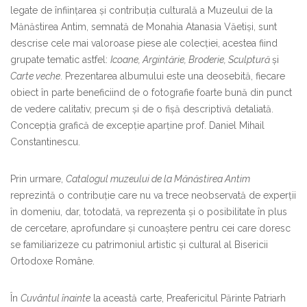
legate de înființarea și contribuția culturală a Muzeului de la
Mănăstirea Antim, semnată de Monahia Atanasia Văetiși, sunt
descrise cele mai valoroase piese ale colecției, acestea fiind
grupate tematic astfel:
Icoane, Argintărie, Broderie, Sculptură
și
Carte veche
. Prezentarea albumului este una deosebită, fiecare
obiect în parte beneficiind de o fotografie foarte bună din punct
de vedere calitativ, precum și de o fișă descriptivă detaliată.
Concepția grafică de excepție aparține prof. Daniel Mihail
Constantinescu.
Prin urmare,
Catalogul muzeului de la Mănăstirea Antim
reprezintă o contribuție care nu va trece neobservată de experții
în domeniu, dar, totodată, va reprezenta și o posibilitate în plus
de cercetare, aprofundare și cunoaștere pentru cei care doresc
se familiarizeze cu patrimoniul artistic și cultural al Bisericii
Ortodoxe Române.
În
Cuvântul înainte
la această carte, Preafericitul Părinte Patriarh