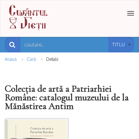
Toggl
naviga
TITLU
Acasă
Cărți
Detalii
Colecția de artă a Patriarhiei
Române: catalogul muzeului de la
Mănăstirea Antim