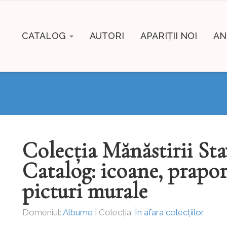
CATALOG
AUTORI
APARIȚII NOI
AN
Colecția Mănăstirii Sta
Catalog: icoane, prapor
picturi murale
Domeniul:
Albume
| Colecția:
În afara colecțiilor