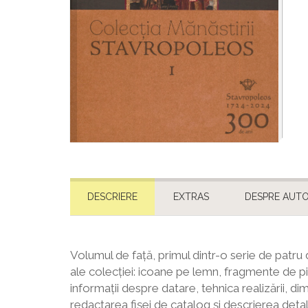
DESCRIERE
EXTRAS
DESPRE AUTO
Volumul de față, primul dintr-o serie de patru
ale colecției: icoane pe lemn, fragmente de pic
informații despre datare, tehnica realizării, dim
redactarea fișei de catalog și descrierea detal