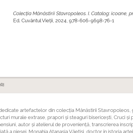
Colecția Mănăstirii Stavropoleos. I. Catalog: icoane, 
Ed. Cuvântul Vieții, 2024, 978-606-9698-76-1
RI
 dedicate artefactelor din colecția Mănăstirii Stavropoleos
turi murale extrase, prapori și steaguri bisericești, Cruci ș
ensiuni, autor și atelierul de proveniență, transcrierea inscrip
iată a piesei. Monahia Atanasia Văetiși, doctor în istoria arte