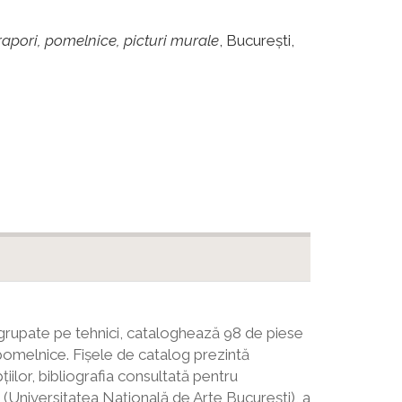
prapori, pomelnice, picturi murale
, București,
, grupate pe tehnici, cataloghează 98 de piese
i pomelnice. Fișele de catalog prezintă
țiilor, bibliografia consultată pentru
i (Universitatea Națională de Arte București), a