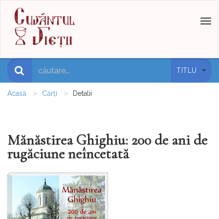
Toggl
naviga
TITLU
Acasă
Cărți
Detalii
Mănăstirea Ghighiu: 200 de ani de
rugăciune neîncetată