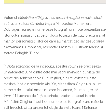
Volumul
Mănăstirea Ghighiu: 200 de ani de rugăciune neîncetată
,
apărut la Editura
Cuvântul Vie
ț
ii
a Mitropoliei Munteniei și
Dobrogei, reunește numeroase fotografii și ample prezentări ale
istoricului mănăstirii, al celor două locașuri de cult, precum și al
marilor personalități istorice care au marcat decisiv dezvoltarea
așezământului monahal, respectiv: Patriarhul Justinian Marina și
stareța Pelaghia Tudor.
În
Nota editorială
de la începutul acestui volum se precizează
următoarele: „Una dintre cele mai vechi mănăstiri cu viață de
obște din Arhiepiscopia Bucureștilor, a cărei existență este
atestată încă din secolele XIV-XV, Mănăstirea Ghighiu și-a luat
numele de la satul omonim, care înseamnă, în limba greacă,
izvor
. […] Lucrarea de față cuprinde, așadar, un scurt istoric al
Mănăstirii Ghighiu, însoțit de numeroase fotografii care reflectă
atât trecutul, cât și prezentul obștii de viețuitoare. Mărturiile