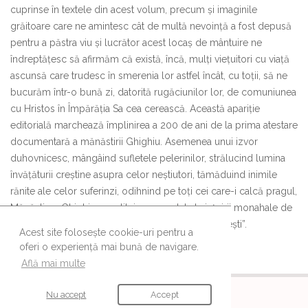
cuprinse în textele din acest volum, precum și imaginile
grăitoare care ne amintesc cât de multă nevoință a fost depusă
pentru a păstra viu și lucrător acest locaș de mântuire ne
îndreptățesc să afirmăm că există, încă, mulți viețuitori cu viață
ascunsă care trudesc în smerenia lor astfel încât, cu toții, să ne
bucurăm într-o bună zi, datorită rugăciunilor lor, de comuniunea
cu Hristos în Împărăția Sa cea cerească. Această apariție
editorială marchează împlinirea a 200 de ani de la prima atestare
documentară a mănăstirii Ghighiu. Asemenea unui izvor
duhovnicesc, mângâind sufletele pelerinilor, strălucind lumina
învățăturii creștine asupra celor neștiutori, tămăduind inimile
rănite ale celor suferinzi, odihnind pe toți cei care-i calcă pragul,
Mănăstirea Ghighiu constituie un model al viețuirii monahale de
obște și un reper al spiritualității ortodoxe românești”.
Acest site folosește cookie-uri pentru a
oferi o experiență mai bună de navigare.
Află mai multe
URMĂREȘTE-NE
Nu accept
Accept