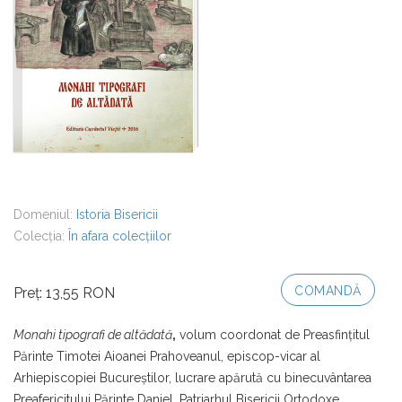
Domeniul:
Istoria Bisericii
Colecția:
În afara colecțiilor
COMANDĂ
Preț: 13,55 RON
Monahi tipografi de altădată
,
volum coordonat de Preasfinţitul
Părinte Timotei Aioanei Prahoveanul, episcop-vicar al
Arhiepiscopiei Bucureştilor, lucrare apărută cu binecuvântarea
Preafericitului Părinte Daniel, Patriarhul Bisericii Ortodoxe