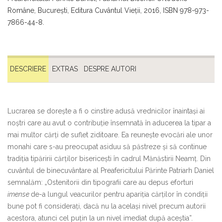
Române, Bucureşti, Editura Cuvântul Vieţii, 2016, ISBN 978-973-
7866-44-8.
DESCRIERE
EXTRAS
DESPRE AUTORI
Lucrarea se dorește a fi o cinstire adusă vrednicilor înaintași ai
noștri care au avut o contribuție însemnată în aducerea la tipar a
mai multor cărți de suflet ziditoare. Ea reunește evocări ale unor
monahi care s-au preocupat asiduu să păstreze și să continue
tradiția tipăririi cărților bisericești în cadrul Mănăstirii Neamț. Din
cuvântul de binecuvântare al Preafericitului Părinte Patriarh Daniel
semnalăm: „Ostenitorii din tipografii care au depus eforturi
imense
de-a lungul veacurilor pentru apariția cărților în condiții
bune pot fi considerați, dacă nu la același nivel precum autorii
acestora, atunci cel puțin la un nivel imediat după aceștia”.