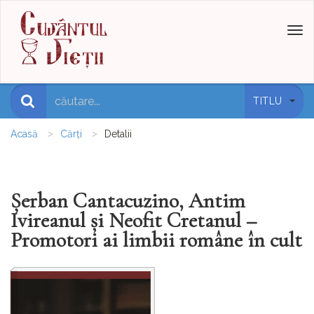
Toggl
naviga
TITLU
Acasă
Cărți
Detalii
Șerban Cantacuzino, Antim
Ivireanul și Neofit Cretanul –
Promotori ai limbii române în cult