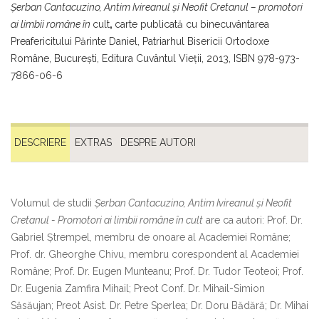
Şerban Cantacuzino, Antim Ivireanul şi Neofit Cretanul – promotori
ai limbii române în
cult
,
carte publicată cu binecuvântarea
Preafericitului Părinte Daniel, Patriarhul Bisericii Ortodoxe
Române, Bucureşti, Editura Cuvântul Vieţii, 2013, ISBN 978-973-
7866-06-6
DESCRIERE
EXTRAS
DESPRE AUTORI
Volumul de studii
Șerban Cantacuzino, Antim Ivireanul și Neofit
Cretanul - Promotori ai limbii române în cult
are ca autori: Prof. Dr.
Gabriel Ştrempel, membru de onoare al Academiei Române;
Prof. dr. Gheorghe Chivu, membru corespondent al Academiei
Române; Prof. Dr. Eugen Munteanu; Prof. Dr. Tudor Teoteoi; Prof.
Dr. Eugenia Zamfira Mihail; Preot Conf. Dr. Mihail-Simion
Săsăujan; Preot Asist. Dr. Petre Sperlea; Dr. Doru Bădără; Dr. Mihai