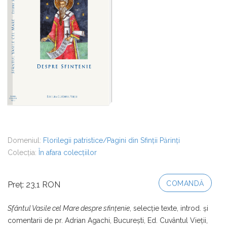
Domeniul:
Florilegii patristice/Pagini din Sfinții Părinți
Colecția:
În afara colecțiilor
COMANDĂ
Preț: 23,1 RON
Sfântul Vasile cel Mare despre sfințenie
, selecţie texte, introd. şi
comentarii de pr. Adrian Agachi, București, Ed. Cuvântul Vieții,