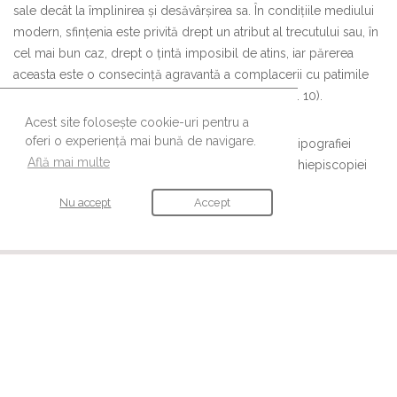
sale decât la împlinirea și desăvârșirea sa. În condițiile mediului
modern, sfințenia este privită drept un atribut al trecutului sau, în
cel mai bun caz, drept o țintă imposibil de atins, iar părerea
aceasta este o consecință agravantă a complacerii cu patimile
sufletești de care suferă majoritatea oamenilor” (p. 10).
Acest site folosește cookie-uri pentru a
oferi o experiență mai bună de navigare.
Lucrarea poate fi achiziționată de la magazinele Tipografiei
Află mai multe
Cărților Bisericești și ale Serviciului Colportaj al Arhiepiscopiei
Bucureștilor.
Nu accept
Accept
URMĂREȘTE-NE
Ne găsești și pe aceste canale