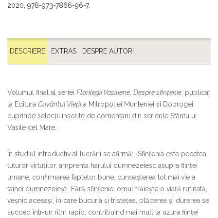
2020, 978-973-7866-96-7.
DESCRIERE
EXTRAS
DESPRE AUTORI
Volumul final al seriei
Florilegii Vasiliene
,
Despre sfințenie
, publicat
la Editura
Cuvântul Vieții
a Mitropoliei Munteniei și Dobrogei,
cuprinde selecții însoțite de comentarii din scrierile Sfântului
Vasile cel Mare.
În studiul introductiv al lucrării se afirmă: „Sfințenia este pecetea
tuturor virtuților, amprenta harului dumnezeiesc asupra ființei
umane, confirmarea faptelor bune, cunoașterea tot mai vie a
tainei dumnezeiești. Fără sfințenie, omul trăiește o viață rutinată,
veșnic aceeași, în care bucuria și tristețea, plăcerea și durerea se
succed într-un ritm rapid, contribuind mai mult la uzura ființei