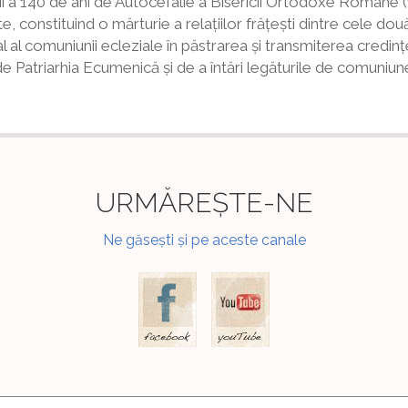
rii a 140 de ani de Autocefalie a Bisericii Ortodoxe Române (
constituind o mărturie a relațiilor frățești dintre cele două
l al comuniunii ecleziale în păstrarea și transmiterea credi
ă de Patriarhia Ecumenică și de a întări legăturile de comuniu
URMĂREȘTE-NE
Ne găsești și pe aceste canale