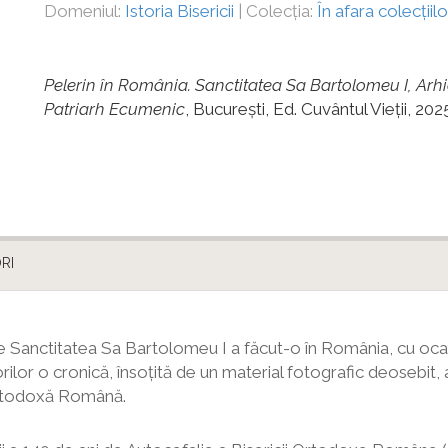
Domeniul:
Istoria Bisericii
| Colecția:
În afara colecțiilo
Pelerin în România. Sanctitatea Sa Bartolomeu I, Ar
Patriarh Ecumenic
,
București, Ed. Cuvântul Vieții, 2
RI
are Sanctitatea Sa Bartolomeu I a făcut-o în România, cu ocazi
orilor o cronică, însoțită de un material fotografic deosebit, 
Ortodoxă Română.