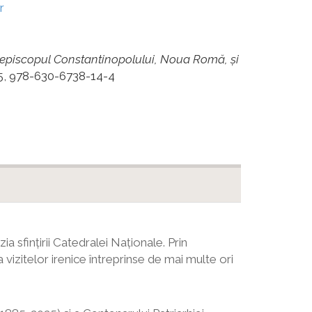
r
hiepiscopul Constantinopolului, Noua Romă, și
025, 978-630-6738-14-4
a sfințirii Catedralei Naționale. Prin
a vizitelor irenice întreprinse de mai multe ori