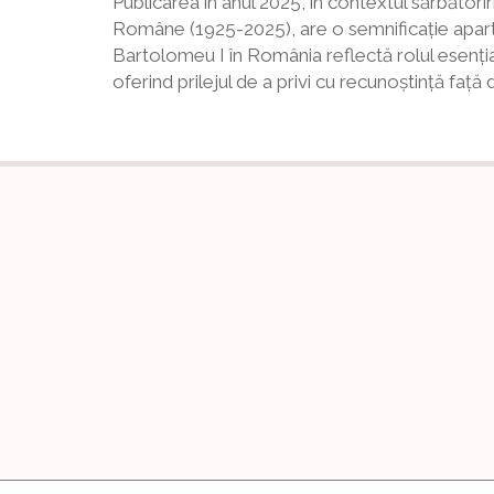
Publicarea în anul 2025, în contextul sărbători
Române (1925-2025), are o semnificație aparte, 
Bartolomeu I în România reflectă rolul esenția
oferind prilejul de a privi cu recunoștință faț