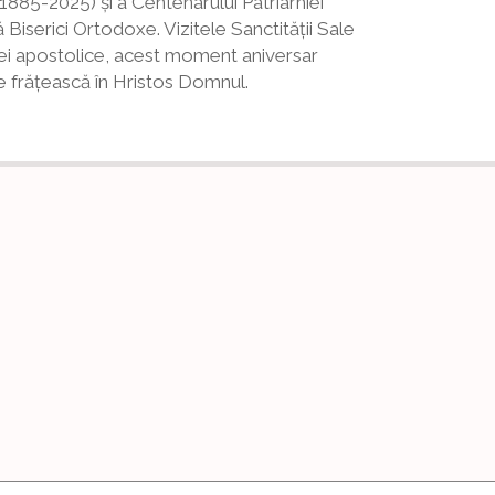
1885-2025) și a Centenarului Patriarhiei
 Biserici Ortodoxe. Vizitele Sanctității Sale
nței apostolice, acest moment aniversar
ne frățească în Hristos Domnul.