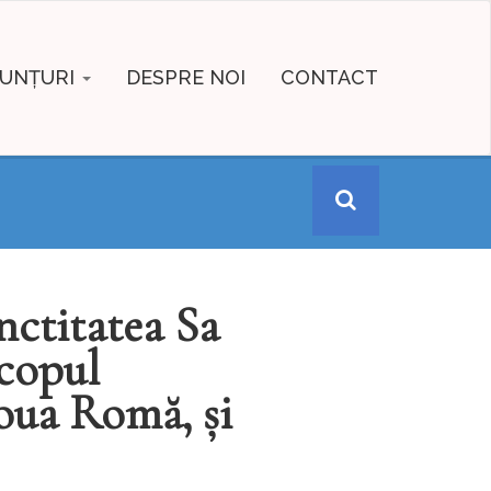
UNȚURI
DESPRE NOI
CONTACT
nctitatea Sa
copul
oua Romă, și