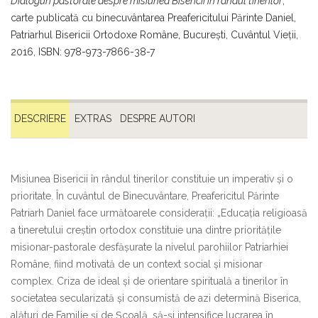
Dialoguri pastorale despre misiunea Bisericii în rândul tinerilor
,
carte publicată cu binecuvântarea Preafericitului Părinte Daniel,
Patriarhul Bisericii Ortodoxe Române, București, Cuvântul Vieții,
2016, ISBN: 978-973-7866-38-7
DESCRIERE
EXTRAS
DESPRE AUTORI
Misiunea Bisericii în rândul tinerilor constituie un imperativ și o
prioritate. În cuvântul de Binecuvântare, Preafericitul Părinte
Patriarh Daniel face următoarele considerații: „Educația religioasă
a tineretului creștin ortodox constituie una dintre prioritățile
misionar-pastorale desfășurate la nivelul parohiilor Patriarhiei
Române, fiind motivată de un context social și misionar
complex. Criza de ideal și de orientare spirituală a tinerilor în
societatea secularizată și consumistă de azi determină Biserica,
alături de Familie și de Școală, să-și intensifice lucrarea în