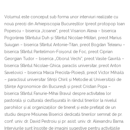
Volumul este conceput sub forma unor interviuri realizate cu
nouă preoți din Arhiepiscopia Bucureștilor (preot protopop Ioan
Popescu – biserica „Icoanei”, preot Visarion Alexa – biserica
Pogorârea Sfântului Duh și Sfântul Nicolae-Militari, preot Marius
Suiugan – biserica Sfântul Antonie-Titan, preot Bogdan Teleanu –
biserica Sfântul Pantelimon-Foișorul de Foc, preot Ciprian
Georgian Tudor – biserica „Oborul Vechi”, preot Vasile Gavrilă –
biserica Sfântul Nicolae-Ghica, paraclis universitar, preot Anton
Savelovici – biserica Maica Precista-Ploiești, preot Victor Mihăilă
– paraclisul universitar Sfinții Chiril și Metodie al Universității de
Științe Agronomice din București și preot Cristian Popa –
biserica Sfântul Fanurie-Mihai Bravu) despre activitatea lor
pastorală și culturală desfășurată în rândul tinerilor la nivelul
parohiilor și al organizațiilor de tineret și este prefațat de un
studiu despre Misiunea Bisericii dedicată tinerilor semnat de pr.
conf. univ. dr. David Pestroiu și pr. asist. univ. dr. Alexandru Barna.
Interviurile sunt însoțite de imagini sugestive pentru activitățile