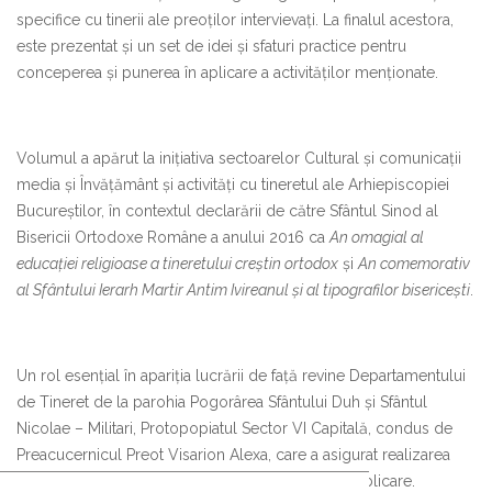
specifice cu tinerii ale preoților intervievați. La finalul acestora,
este prezentat și un set de idei și sfaturi practice pentru
conceperea și punerea în aplicare a activităților menționate.
Volumul a apărut la inițiativa sectoarelor Cultural și comunicații
media și Învățământ și activități cu tineretul ale Arhiepiscopiei
Bucureștilor, în contextul declarării de către Sfântul Sinod al
Bisericii Ortodoxe Române a anului 2016 ca
An omagial al
educației religioase a tineretului creștin ortodox
și
An comemorativ
al Sfântului Ierarh Martir Antim Ivireanul și al tipografilor bisericești
.
Un rol esențial în apariția lucrării de față revine Departamentului
de Tineret de la parohia Pogorârea Sfântului Duh și Sfântul
Nicolae – Militari, Protopopiatul Sector VI Capitală, condus de
Preacucernicul Preot Visarion Alexa, care a asigurat realizarea
interviurilor și transcrierea lor pentru editare și publicare.