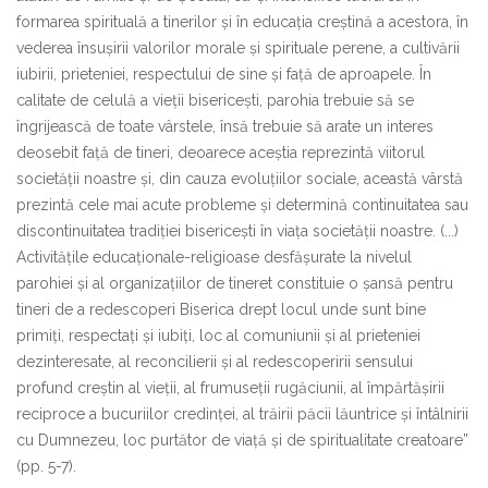
formarea spirituală a tinerilor și în educația creștină a acestora, în
vederea însușirii valorilor morale și spirituale perene, a cultivării
iubirii, prieteniei, respectului de sine și față de aproapele. În
calitate de celulă a vieții bisericești, parohia trebuie să se
îngrijească de toate vârstele, însă trebuie să arate un interes
deosebit față de tineri, deoarece aceștia reprezintă viitorul
societății noastre și, din cauza evoluțiilor sociale, această vârstă
prezintă cele mai acute probleme și determină continuitatea sau
discontinuitatea tradiției bisericești în viața societății noastre. (...)
Activitățile educaționale-religioase desfășurate la nivelul
parohiei și al organizațiilor de tineret constituie o șansă pentru
tineri de a redescoperi Biserica drept locul unde sunt bine
primiți, respectați și iubiți, loc al comuniunii și al prieteniei
dezinteresate, al reconcilierii și al redescoperirii sensului
profund creștin al vieții, al frumuseții rugăciunii, al împărtășirii
reciproce a bucuriilor credinței, al trăirii păcii lăuntrice și întâlnirii
cu Dumnezeu, loc purtător de viață și de spiritualitate creatoare”
(pp. 5-7).