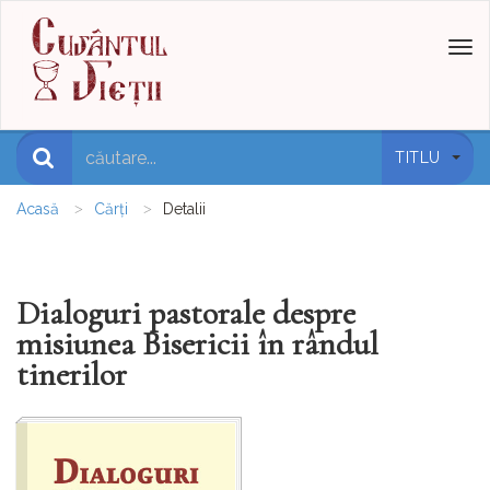
Toggl
naviga
TITLU
Acasă
Cărți
Detalii
Dialoguri pastorale despre
misiunea Bisericii în rândul
tinerilor