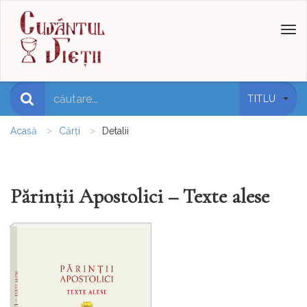
Toggl
naviga
TITLU
Acasă
Cărți
Detalii
Părinții Apostolici – Texte alese