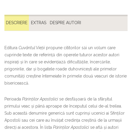
DESCRIERE
EXTRAS
DESPRE AUTORI
Editura
Cuvântul Vieții
propune cititorilor săi un volum care
cuprinde texte de referință din operele tuturor acestor autori
inspirați și în care se evidențiază dificultățile, încercările,
prigonirile, dar și bogatele roade duhovnicești ale primelor
comunități creștine întemeiate în primele două veacuri de istorie
bisericească.
Perioada
Părinților Apostolici
se desfășoară de la sfârșitul
primului veac și până aproape de începutul celui de-al treilea.
Sub această denumire generică sunt cuprinși ucenici ai Sfinților
Apostoli sau cei care au învățat credința creștină de la urmașii
direcți ai acestora. În lista
Părinților Apostolici
se află și autori