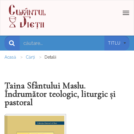
Toggl
naviga
TITLU
Acasă
Cărți
Detalii
Taina Sfântului Maslu.
Îndrumător teologic, liturgic şi
pastoral