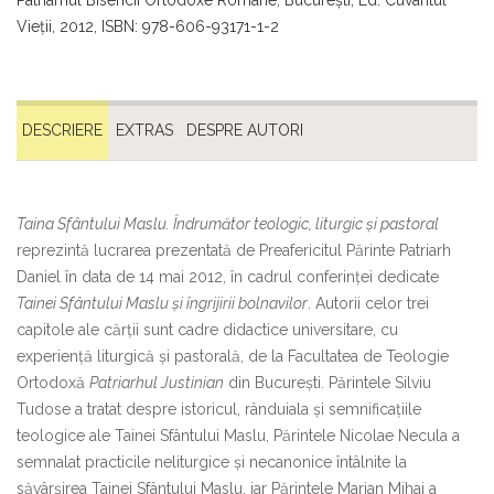
Patriarhul Bisericii Ortodoxe Române, Bucureşti, Ed. Cuvântul
Vieţii, 2012, ISBN: 978-606-93171-1-2
DESCRIERE
EXTRAS
DESPRE AUTORI
Taina Sfântului Maslu. Îndrumător teologic, liturgic şi pastoral
reprezintă lucrarea prezentată de Preafericitul Părinte Patriarh
Daniel în data de 14 mai 2012, în cadrul conferinţei dedicate
Tainei Sfântului Maslu şi
îngrijirii bolnavilor
. Autorii celor trei
capitole ale cărţii sunt cadre didactice universitare, cu
experienţă liturgică şi pastorală, de la Facultatea de Teologie
Ortodoxă
Patriarhul Justinian
din Bucureşti. Părintele Silviu
Tudose a tratat despre istoricul, rânduiala şi semnificaţiile
teologice ale Tainei Sfântului Maslu, Părintele Nicolae Necula a
semnalat practicile neliturgice şi necanonice întâlnite la
săvârşirea Tainei Sfântului Maslu, iar Părintele Marian Mihai a