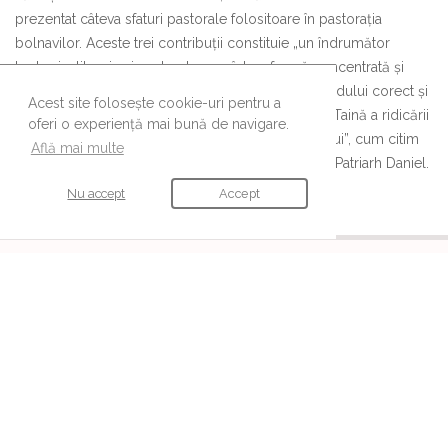
prezentat câteva sfaturi pastorale folositoare în pastoraţia
bolnavilor. Aceste trei contribuţii constituie „un îndrumător
teologic, liturgic şi pastoral, care, într-o formă concentrată şi
sistematică, cuprinde aspectele principale ale modului corect şi
Acest site folosește cookie-uri pentru a
pastoral de înţelegere a Tainei Sfântului Maslu ca Taină a ridicării
oferi o experiență mai bună de navigare.
sufletului din boala păcatului şi a vindecării trupului”, cum citim
Află mai multe
în
Cuvântul înainte
semnat de Preafericitul Părinte Patriarh Daniel.
Nu accept
Accept
URMĂREȘTE-NE
Ne găsești și pe aceste canale
© Editura
Cuvântul Vieții
a Mitropoliei Munteniei și Dobrogei
Politica de confidențialitate
|
Politica Cookie