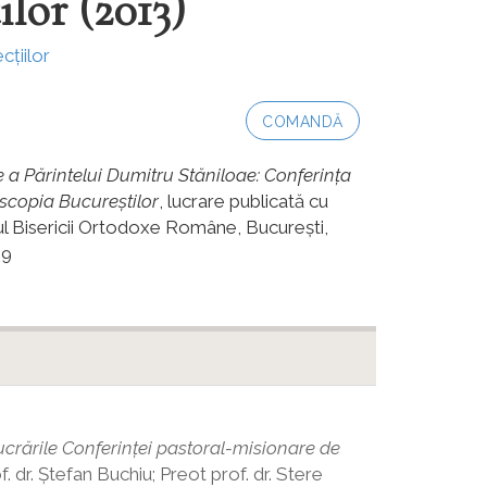
lor (2013)
cțiilor
COMANDĂ
ce a Părintelui Dumitru Stăniloae: Conferinţa
iscopia Bucureştilor
, lucrare publicată cu
hul Bisericii Ortodoxe Române, Bucureşti,
-9
ucrările Conferin
ț
ei pastoral-misionare de
. dr. Ştefan Buchiu; Preot prof. dr. Stere