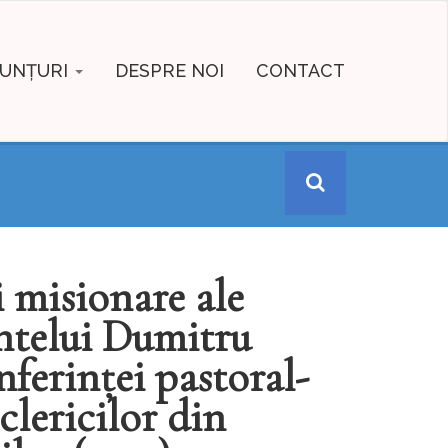
UNȚURI
DESPRE NOI
CONTACT
i misionare ale
intelui Dumitru
nferinței pastoral-
lericilor din