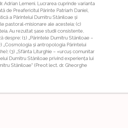
 dr. Adrian Lemeni. Lucrarea cuprinde varianta
ă de Preafericitul Părinte Patriarh Daniel,
tică a Părintelui Dumitru Stăniloae şi
iile pastoral-misionare ale acesteia; (c)
teia. Au rezultat şase studii consistente,
ză despre: (1) „Părintele Dumitru Stăniloae –
(2) „Cosmologia şi antropologia Părintelui
che); (3) „Sfânta Liturghie – «urcuş comunitar
telui Dumitru Stăniloae privind experienţa lui
mitru Stăniloae” (Preot lect. dr. Gheorghe