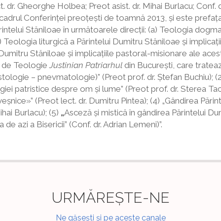
ct. dr. Gheorghe Holbea; Preot asist. dr. Mihai Burlacu; Conf.
cadrul Conferinţei preoţeşti de toamnă 2013, și este prefaţat
rintelui Stăniloae în următoarele direcţii: (a) Teologia dogma
) Teologia liturgică a Părintelui Dumitru Stăniloae şi implicaţ
 Dumitru Stăniloae şi implicaţiile pastoral-misionare ale aces
a de Teologie
Justinian Patriarhul
din Bucureşti, care tratea
ristologie – pnevmatologie)” (Preot prof. dr. Ştefan Buchiu); 
iei patristice despre om şi lume” (Preot prof. dr. Sterea Ta
eşnice»” (Preot lect. dr. Dumitru Pintea); (4) „Gândirea Părin
ihai Burlacu); (5)
„
Asceză şi mistică în gândirea Părintelui Du
de azi a Bisericii” (Conf. dr. Adrian Lemeni)”.
URMĂREȘTE-NE
Ne găsești și pe aceste canale