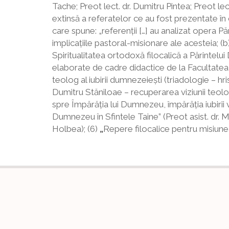
Tache; Preot lect. dr. Dumitru Pintea; Preot le
extinsă a referatelor ce au fost prezentate în 
care spune: „referenţii […] au analizat opera Pă
implicaţiile pastoral-misionare ale acesteia; (b
Spiritualitatea ortodoxă filocalică a Părintelui
elaborate de cadre didactice de la Facultate
teolog al iubirii dumnezeieşti (triadologie – h
Dumitru Stăniloae – recuperarea viziunii teolog
spre Împărăţia lui Dumnezeu, împărăţia iubirii v
Dumnezeu în Sfintele Taine” (Preot asist. dr. M
Holbea); (6)
„
Repere filocalice pentru misiunea 