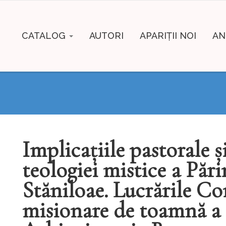
CATALOG
AUTORI
APARIȚII NOI
AN
Implicaţiile pastorale ş
teologiei mistice a Păr
Stăniloae. Lucrările Co
misionare de toamnă a c