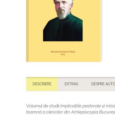
DESCRIERE
EXTRAS
DESPRE AUTO
Volumul de studii
Implicaţiile pastorale şi mis
toamnă a clericilor din Arhiepiscopia Bucure