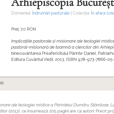
Arhiepiscopia București
Domeniul:
Îndrumări pastorale
| Colecția:
În afara cole
Preț: 7,0 RON
Implicaţiile pastorale şi misionare ale teologiei misti
pastoral-misionară de toamnă a clericilor din Arhiep
binecuvântarea Preafericitului Părinte Daniel, Patriar
Editura Cuvântul Vieţii, 2013, ISBN 978-973-7866-05
RI
ionare ale teologiei mistice a Părintelui Dumitru Stăniloae. L
ș
tilor (2013)
, ce însumează 205 pagini are ca autori: Preot prof