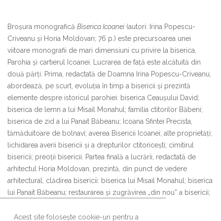
Broşura monografică
Biserica Icoanei
(autori: Irina Popescu-
Criveanu şi Horia Moldovan; 76 p.) este precursoarea unei
viitoare monografii de mari dimensiuni cu privire la biserica,
Parohia şi cartierul Icoanei. Lucrarea de faţă este alcătuită din
două părţi. Prima, redactată de Doamna Irina Popescu-Criveanu,
abordează, pe scurt, evoluţia în timp a bisericii şi prezintă
elemente despre istoricul parohiei: biserica Ceauşului David;
biserica de lemn a lui Misail Monahul; familia ctitorilor Băbeni;
biserica de zid a lui Panait Băbeanu; Icoana Sfintei Precista,
tămăduitoare de bolnavi; averea Bisericii Icoanei; alte proprietăţi;
lichidarea averii bisericii şi a drepturilor ctitoriceşti; cimitirul
bisericii; preoţii bisericii. Partea finală a lucrării, redactată de
arhitectul Horia Moldovan, prezintă, din punct de vedere
arhitectural, clădirea bisericii: biserica lui Misail Monahul; biserica
lui Panait Băbeanu; restaurarea și zugrăvirea „din nou” a bisericii;
intervenţii târzii şi pictura interioară.
Acest site folosește cookie-uri pentru a