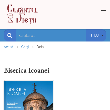
Toggl
naviga
TITLU
Acasă
Cărți
Detalii
Biserica Icoanei