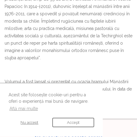
Papacioc (n.1914-†2011), duhovnic înțelept al mănăstirii între anii
1976-2011, care a spovedit și povățuit nenumărați credincioși în
modesta sa chilie. Împletind rugăciunea cu faptele iubirii
milostive, arta cu practica medicală, misiunea pastorală cu
activitatea socială și culturală, așezământul de la Techirghiol este
un punct de reper pe harta spiritualității românești, oferind o
imagine a valorilor monahismului ortodox românesc puse în
slujba aproapelui”.
Volumul a fost lansat și prezentat cu ocazia hramului Mănăstirii
Sfânta Maria – Techirghiol, Adormirea Maicii Domnului, în data de
Acest site folosește cookie-uri pentru a
15 august 2015, după oficierea Sfintei Liturghii.
oferi o experiență mai bună de navigare.
Află mai multe
Nu accept
Accept
URMĂREȘTE-NE