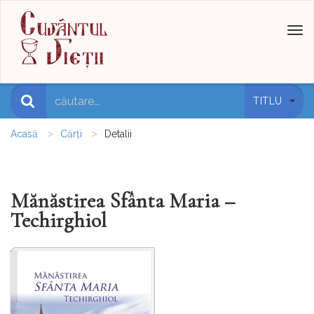
Toggl
naviga
TITLU
Acasă
Cărți
Detalii
Mănăstirea Sfânta Maria –
Techirghiol