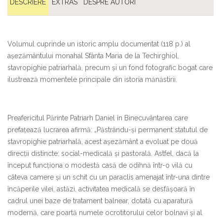
DESCRIERE
EXTRAS
DESPRE AUTORI
Volumul cuprinde un istoric amplu documentat (118 p.) al
aşezământului monahal Sfânta Maria de la Techirghiol,
stavropighie patriarhală, precum şi un fond fotografic bogat care
ilustrează momentele principale din istoria mănăstirii.
Preafericitul Părinte Patriarh Daniel în Binecuvântarea care
prefaţează lucrarea afirmă: „Păstrându-și permanent statutul de
stavropighie patriarhală, acest așezământ a evoluat pe două
direcții distincte: social-medicală și pastorală. Astfel, dacă la
început funcționa o modestă casă de odihnă într-o vilă cu
câteva camere și un schit cu un paraclis amenajat într-una dintre
încăperile vilei, astăzi, activitatea medicală se desfășoară în
cadrul unei baze de tratament balnear, dotată cu aparatură
modernă, care poartă numele ocrotitorului celor bolnavi și al