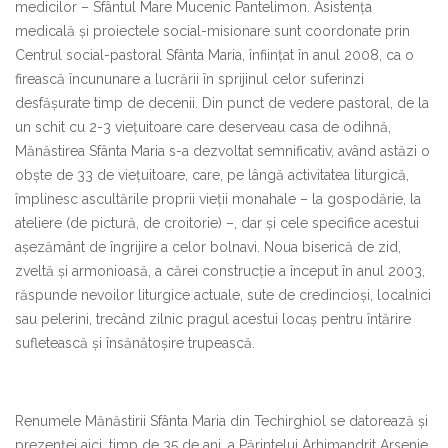
medicilor – Sfântul Mare Mucenic Pantelimon. Asistenţa
medicală şi proiectele social-misionare sunt coordonate prin
Centrul social-pastoral Sfânta Maria, înființat în anul 2008, ca o
firească încununare a lucrării în sprijinul celor suferinzi
desfășurate timp de decenii. Din punct de vedere pastoral, de la
un schit cu 2-3 viețuitoare care deserveau casa de odihnă,
Mănăstirea Sfânta Maria s-a dezvoltat semnificativ, având astăzi o
obște de 33 de viețuitoare, care, pe lângă activitatea liturgică,
împlinesc ascultările proprii vieții monahale – la gospodărie, la
ateliere (de pictură, de croitorie) –, dar și cele specifice acestui
așezământ de îngrijire a celor bolnavi. Noua biserică de zid,
zveltă și armonioasă, a cărei construcție a început în anul 2003,
răspunde nevoilor liturgice actuale, sute de credincioși, localnici
sau pelerini, trecând zilnic pragul acestui locaș pentru întărire
sufletească și însănătoșire trupească.
Renumele Mănăstirii Sfânta Maria din Techirghiol se datorează și
prezenței aici, timp de 35 de ani, a Părintelui Arhimandrit Arsenie