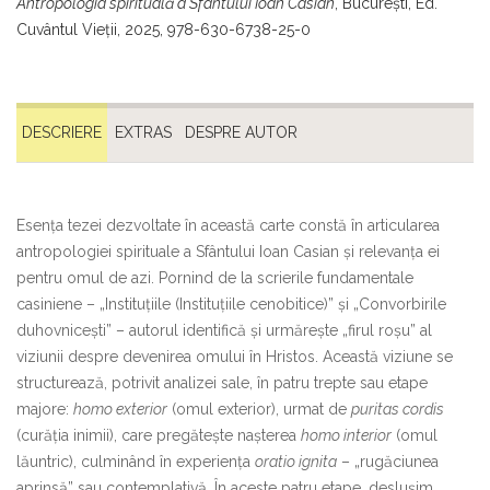
Antropologia spirituală a Sfântului Ioan Casian
, București, Ed.
Cuvântul Vieții, 2025, 978-630-6738-25-0
DESCRIERE
EXTRAS
DESPRE AUTOR
Esența tezei dezvoltate în această carte constă în articularea
antropologiei spirituale a Sfântului Ioan Casian și relevanța ei
pentru omul de azi. Pornind de la scrierile fundamentale
casiniene – „Instituțiile (Instituțiile cenobitice)” și „Convorbirile
duhovnicești” – autorul identifică și urmărește „firul roșu” al
viziunii despre devenirea omului în Hristos. Această viziune se
structurează, potrivit analizei sale, în patru trepte sau etape
majore:
homo exterior
(omul exterior), urmat de
puritas cordis
(curăția inimii), care pregătește nașterea
homo interior
(omul
lăuntric), culminând în experiența
oratio ignita
– „rugăciunea
aprinsă” sau contemplativă. În aceste patru etape, deslușim