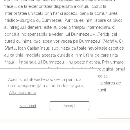
traseul de la exterioritatea dispersată a omului căzut la
interioritatea unificată prin har și asceză, până la comuniunea
mistico-liturgică cu Dumnezeu. Purificarea inimii apare ca pivot
al întregului demers: este nu doar o treaptă intermediară, ci
condiția indispensabilă a vederii lui Dumnezeu – „Fericiți cei
curați cu inima, căci aceia vor vedea pe Dumnezeu” (
Matei
5, 8).
Sfântul Ioan Casian însuți subliniază că toate nevoințele ascetice
au ca țintă imediată această curăție a inimii, fără de care ținta
finală – Împărăția lui Dumnezeu – nu poate fi atinsă. Prin urmare,
antropologia sa spirituală este una dinamică și teleologică: omul
este chemat la o transformare profundă, de la starea sa
Acest site folosește cookie-uri pentru a
exterioară, prins în patimi și preocupări trecătoare, la starea de
oferi o experiență mai bună de navigare.
om lăuntric, luminat de prezența harului și a rugăciunii
Află mai multe
neîncetate.
Nu accept
Accept
URMĂREȘTE-NE