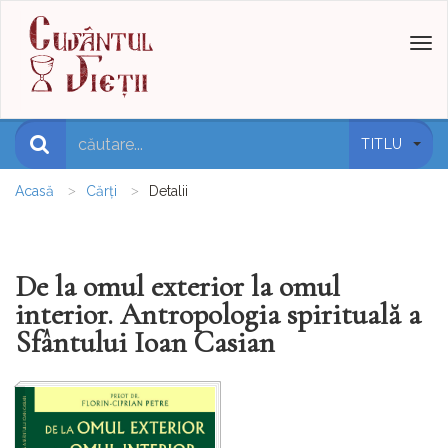
Toggl
naviga
TITLU
Acasă
Cărți
Detalii
De la omul exterior la omul
interior. Antropologia spirituală a
Sfântului Ioan Casian