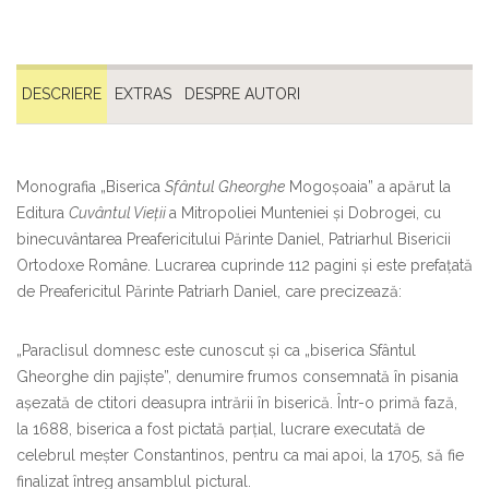
DESCRIERE
EXTRAS
DESPRE AUTORI
Monografia „Biserica
Sfântul Gheorghe
Mogoşoaia” a apărut la
Editura
Cuvântul Vieţii
a Mitropoliei Munteniei şi Dobrogei, cu
binecuvântarea Preafericitului Părinte Daniel, Patriarhul Bisericii
Ortodoxe Române. Lucrarea cuprinde 112 pagini şi este prefaţată
de Preafericitul Părinte Patriarh Daniel, care precizează:
„Paraclisul domnesc este cunoscut şi ca „biserica Sfântul
Gheorghe din pajişte”, denumire frumos consemnată în pisania
aşezată de ctitori deasupra intrării în biserică. Într-o primă fază,
la 1688, biserica a fost pictată parţial, lucrare executată de
celebrul meşter Constantinos, pentru ca mai apoi, la 1705, să fie
finalizat întreg ansamblul pictural.