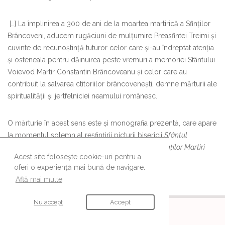
[…] La împlinirea a 300 de ani de la moartea martirică a Sfinţilor
Brâncoveni, aducem rugăciuni de mulţumire Preasfintei Treimi şi
cuvinte de recunoştinţă tuturor celor care şi-au îndreptat atenţia
şi osteneala pentru dăinuirea peste vremuri a memoriei Sfântului
Voievod Martir Constantin Brâncoveanu şi celor care au
contribuit la salvarea ctitoriilor brâncoveneşti, demne mărturii ale
spiritualităţii şi jertfelniciei neamului românesc.
O mărturie în acest sens este și monografia prezentă, care apare
la momentul solemn al resfințirii picturii bisericii
Sfântul
Gheorghe
- Mogoșoaia, în
Anul comemorativ al Sfinților Martiri
Acest site folosește cookie-uri pentru a
Brâncoveni
(2014)”.
oferi o experiență mai bună de navigare.
Află mai multe
Nu accept
Accept
URMĂREȘTE-NE