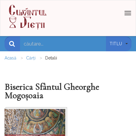
Toggl
naviga
TITLU
Acasă
Cărți
Detalii
Biserica Sfântul Gheorghe
Mogoşoaia