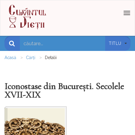
Toggl
naviga
TITLU
Acasă
Cărți
Detalii
Iconostase din București. Secolele
XVII-XIX