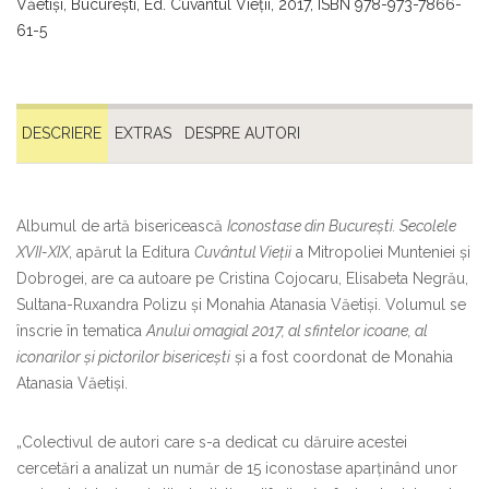
Văetişi, Bucureşti, Ed. Cuvântul Vieţii, 2017, ISBN 978-973-7866-
61-5
DESCRIERE
EXTRAS
DESPRE AUTORI
Albumul de artă bisericească
Iconostase din București. Secolele
XVII-XIX
, apărut la Editura
Cuvântul Vieții
a Mitropoliei Munteniei și
Dobrogei, are ca autoare pe Cristina Cojocaru, Elisabeta Negrău,
Sultana-Ruxandra Polizu și Monahia Atanasia Văetiși. Volumul se
înscrie în tematica
Anului omagial 2017, al sfintelor icoane, al
iconarilor și pictorilor bisericești
și a fost coordonat de Monahia
Atanasia Văetiși.
„Colectivul de autori care s-a dedicat cu dăruire acestei
cercetări a analizat un număr de 15 iconostase aparținând unor