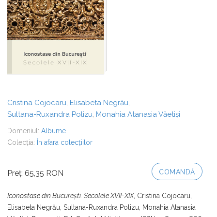
Cristina Cojocaru
Elisabeta Negrău
,
,
Sultana-Ruxandra Polizu
Monahia Atanasia Văetiși
,
Domeniul:
Albume
Colecția:
În afara colecțiilor
COMANDĂ
Preț: 65,35 RON
Iconostase din Bucureşti. Secolele XVII-
XIX
, Cristina Cojocaru,
Elisabeta Negrău, Sultana-Ruxandra Polizu, Monahia Atanasia