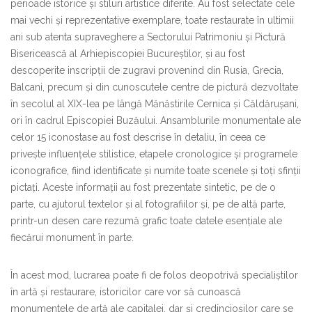
perioade istorice și stiluri artistice diferite. Au fost selectate cele
mai vechi și reprezentative exemplare, toate restaurate în ultimii
ani sub atenta supraveghere a Sectorului Patrimoniu și Pictură
Bisericească al Arhiepiscopiei Bucureștilor, și au fost
descoperite inscripții de zugravi provenind din Rusia, Grecia,
Balcani, precum și din cunoscutele centre de pictură dezvoltate
în secolul al XIX-lea pe lângă Mănăstirile Cernica și Căldărușani,
ori în cadrul Episcopiei Buzăului. Ansamblurile monumentale ale
celor 15 iconostase au fost descrise în detaliu, în ceea ce
privește influențele stilistice, etapele cronologice și programele
iconografice, fiind identificate și numite toate scenele și toți sfinții
pictați. Aceste informații au fost prezentate sintetic, pe de o
parte, cu ajutorul textelor și al fotografiilor și, pe de altă parte,
printr-un desen care rezumă grafic toate datele esențiale ale
fiecărui monument în parte.
În acest mod, lucrarea poate fi de folos deopotrivă specialiștilor
în artă și restaurare, istoricilor care vor să cunoască
monumentele de artă ale capitalei, dar și credincioșilor care se