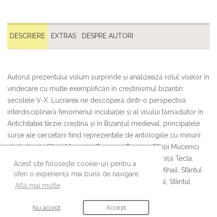
DESCRIERE
EXTRAS
DESPRE AUTORI
Autorul prezentului volum surprinde și analizează rolul viselor în
vindecare cu multe exemplificări în creștinismul bizantin:
secolele V-X. Lucrarea ne descoperă dintr-o perspectivă
interdisciplinară fenomenul incubației și al visului tămăduitor în
Antichitatea târzie creștină și în Bizanțul medieval, principalele
surse ale cercetării fiind reprezentate de antologiile cu minuni
săvârșite de Sfinții Mucenici Cosma și Damian, Sfinții Mucenici
Chir și Ioan, Sfântul Mucenic Artemie, Sfânta Muceniță Tecla,
Acest site folosește cookie-uri pentru a
Sfântul Mare Mucenic Dimitrie, Sfântul Arhanghel Mihail, Sfântul
oferi o experiență mai bună de navigare.
Mucenic Terapont, Sfântul Mucenic Dometie Persul, Sfântul
Află mai multe
Arhidiacon Ștefan și Sfântul Proroc Isaia.
Nu accept
Accept