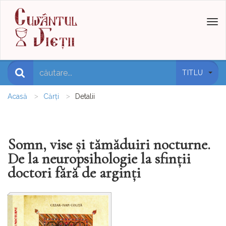
Toggl
naviga
TITLU
Acasă
Cărți
Detalii
Somn, vise și tămăduiri nocturne.
De la neuropsihologie la sfinții
doctori fără de arginți