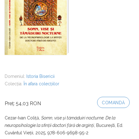
Domeniul:
Istoria Bisericii
Colecția:
În afara colecțiilor
COMANDĂ
Preț: 54,03 RON
Cezar-Ivan Coliță,
Somn, vise și tămăduiri nocturne. De la
neuropsihologie la sfinții doctori fără de arginți
, București, Ed.
Cuvântul Vieții, 2025, 978-606-9698-95-2