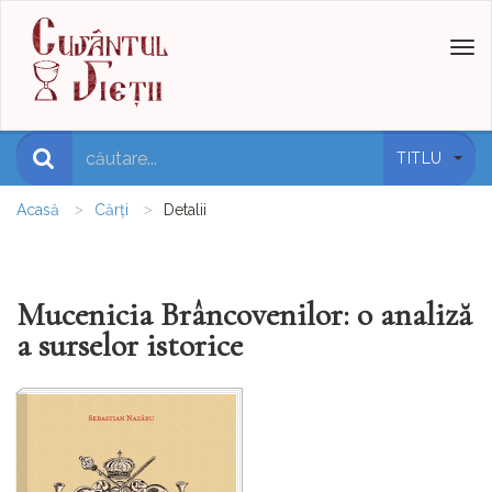
Toggl
naviga
TITLU
Acasă
Cărți
Detalii
Mucenicia Brâncovenilor: o analiză
a surselor istorice