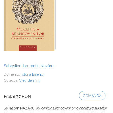
Sebastian-Laurențiu Nazâru
Domeniul:
Istoria Bisericii
Colecția:
Vieți de sfinți
COMANDĂ
Preț: 8,77 RON
Sebastian NAZÂRU,
Mucenicia Brâncovenilor: o analiză a surselor