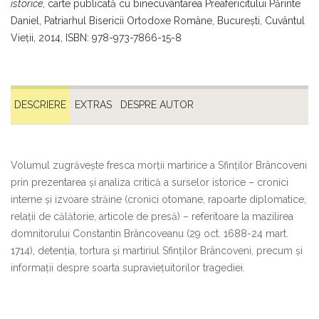
istorice
, carte publicată cu binecuvântarea Preafericitului Părinte
Daniel, Patriarhul Bisericii Ortodoxe Române, București, Cuvântul
Vieții, 2014, ISBN: 978-973-7866-15-8
DESCRIERE
EXTRAS
DESPRE AUTOR
Volumul zugrăvește fresca morții martirice a Sfinților Brâncoveni
prin prezentarea și analiza critică a surselor istorice – cronici
interne și izvoare străine (cronici otomane, rapoarte diplomatice,
relații de călătorie, articole de presă) – referitoare la mazilirea
domnitorului Constantin Brâncoveanu (29 oct. 1688-24 mart.
1714), detenția, tortura și martiriul Sfinților Brâncoveni, precum și
informații despre soarta supraviețuitorilor tragediei.