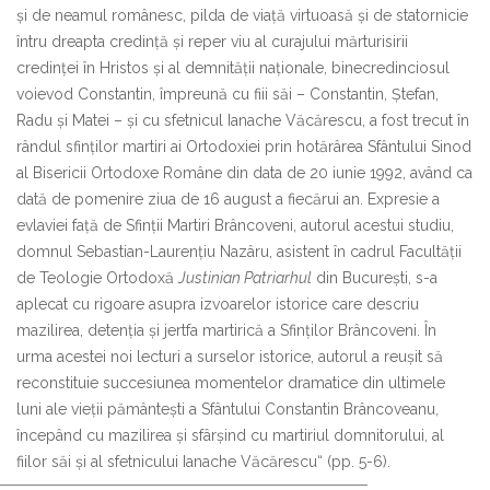
și de neamul românesc, pilda de viață virtuoasă și de statornicie
întru dreapta credință și reper viu al curajului mărturisirii
credinței în Hristos și al demnității naționale, binecredinciosul
voievod Constantin, împreună cu fiii săi – Constantin, Ștefan,
Radu și Matei – și cu sfetnicul Ianache Văcărescu, a fost trecut în
rândul sfinților martiri ai Ortodoxiei prin hotărârea Sfântului Sinod
al Bisericii Ortodoxe Române din data de 20 iunie 1992, având ca
dată de pomenire ziua de 16 august a fiecărui an. Expresie a
evlaviei față de Sfinții Martiri Brâncoveni, autorul acestui studiu,
domnul Sebastian-Laurențiu Nazâru, asistent în cadrul Facultății
de Teologie Ortodoxă
Justinian Patriarhul
din București, s-a
aplecat cu rigoare asupra izvoarelor istorice care descriu
mazilirea, detenția și jertfa martirică a Sfinților Brâncoveni. În
urma acestei noi lecturi a surselor istorice, autorul a reușit să
reconstituie succesiunea momentelor dramatice din ultimele
luni ale vieții pământești a Sfântului Constantin Brâncoveanu,
începând cu mazilirea și sfârșind cu martiriul domnitorului, al
fiilor săi și al sfetnicului Ianache Văcărescu“ (pp. 5-6).