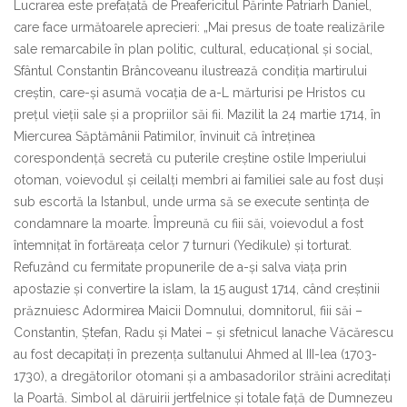
Lucrarea este prefațată de Preafericitul Părinte Patriarh Daniel,
care face următoarele aprecieri: „Mai presus de toate realizările
sale remarcabile în plan politic, cultural, educațional și social,
Sfântul Constantin Brâncoveanu ilustrează condiția martirului
creștin, care-și asumă vocația de a-L mărturisi pe Hristos cu
prețul vieții sale și a propriilor săi fii. Mazilit la 24 martie 1714, în
Miercurea Săptămânii Patimilor, învinuit că întreținea
corespondență secretă cu puterile creștine ostile Imperiului
otoman, voievodul și ceilalți membri ai familiei sale au fost duși
sub escortă la Istanbul, unde urma să se execute sentința de
condamnare la moarte. Împreună cu fiii săi, voievodul a fost
întemnițat în fortăreața celor 7 turnuri (Yedikule) și torturat.
Refuzând cu fermitate propunerile de a-și salva viața prin
apostazie și convertire la islam, la 15 august 1714, când creștinii
prăznuiesc Adormirea Maicii Domnului, domnitorul, fiii săi –
Constantin, Ștefan, Radu și Matei – și sfetnicul Ianache Văcărescu
au fost decapitați în prezența sultanului Ahmed al III-lea (1703-
1730), a dregătorilor otomani și a ambasadorilor străini acreditați
la Poartă. Simbol al dăruirii jertfelnice și totale față de Dumnezeu