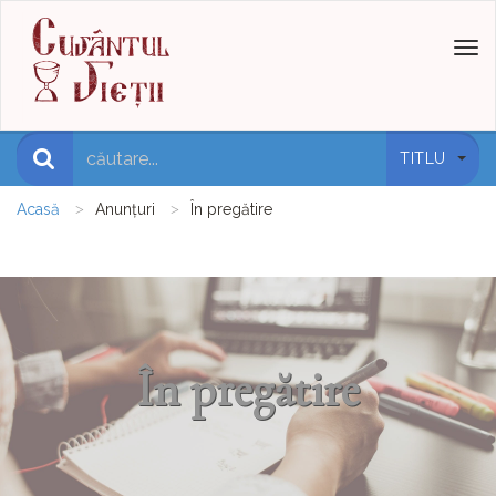
Toggl
naviga
TITLU
Acasă
Anunțuri
În pregătire
În pregătire